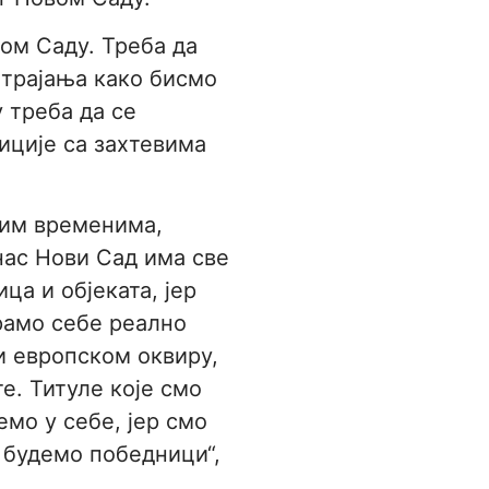
ом Саду. Треба да
 трајања како бисмо
 треба да се
иције са захтевима
шким временима,
нас Нови Сад има све
ца и објеката, јер
рамо себе реално
и европском оквиру,
е. Титуле које смо
емо у себе, јер смо
 будемо победници“,