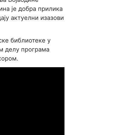
ина је добра прилика
дају актуелни изазови
ске библиотеке у
ом делу програма
хором.