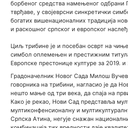
борбеног средства намењеног одбрани 
тврђаве, у својеврсни синкретички сим
богатих вишенационалних традиција нов
и раскошног српског и европског наслеђ
Циљ трибине је и посебан осврт на чиње
симбол оплемењен и престижним титул
Европске престонице културе за 2019. и 
Градоначелник Новог Сада Милош Вучеви
говорника на трибини, нагласио је да Но
нешто мање од три века, да спаја на прв
Како је рекао, Нови Сад представља му
мултиконфенсионалну и мултикултуралну
Српска Атина, негује снажан национални
комбинација тих вредности даје квалите