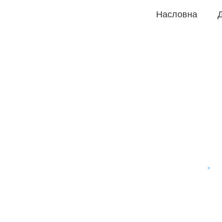
Насловна
Д
РТВ: Трибина „О
>
PREMIER
ТР