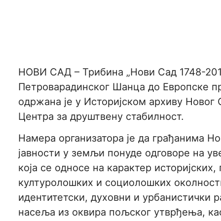
НОВИ САД – Трибина „Нови Сад 1748-201
Петроварадинског Шанца до Европске п
одржана је у Историјском архиву Новог 
Центра за друштвену стабилност.
Намера организатора је да грађанима Но
јавности у земљи понуде одговоре на ув
која се односе на карактер историјских,
културолошких и социолошких околности
идентитетски, духовни и урбанистички р
насеља из оквира пољског утврђења, ка