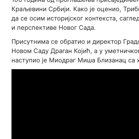
Краљевини Србији. Како је оценио, Триб
да се осим историјског контекста, сагле
и перспективе Новог Сада.
Присутнима се обратио и директор Град
Новом Саду Драган Којић, а у уметничк
наступио је Миодраг Миша Близанац са 