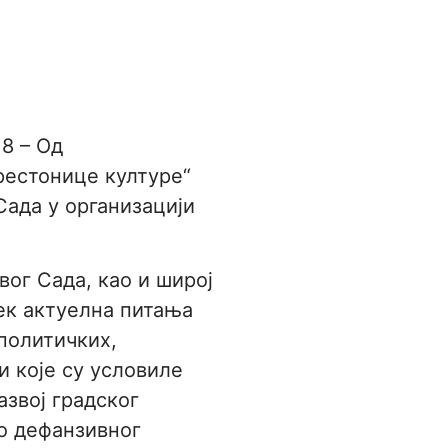
8 – Од
рестонице културе“
Сада у организацији
вог Сада, као и широј
ек актуелна питања
 политичких,
 које су условиле
азвој градског
о дефанзивног