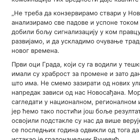
„Не треба да конзервирамо ствари у Нов
анализирамо све падове и успоне током
добили бољу сигнализацију у ком правцу
развијамо, и да ускладимо очување трад
новог времена.
Први оци Града, који су га водили у те
имали су храброст за промене и зато да
што има. Не смемо зазирати од нових ули
напредак зависи од нас Новосађана. Мо
сагледати у националном, регионалном 
јер ћемо тако постићи још боље резултат
освојили подстакле су нас да више веруј
се последњих година одвикли од тога да
истакао је градоначелник Вучевић.