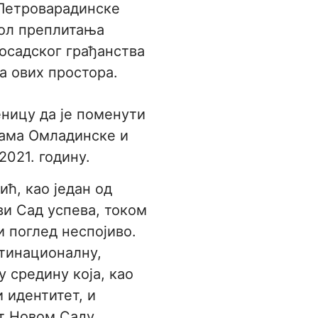
Петроварадинске
бол преплитања
осадског грађанства
а ових простора.
ницу да је поменути
ама Омладинске и
2021. годину.
ћ, као један од
ви Сад успева, током
и поглед неспојиво.
лтинационалну,
 средину која, као
 идентитет, и
т Новом Саду.