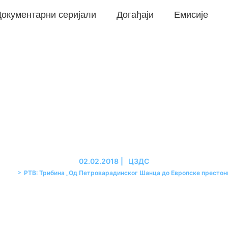
окументарни серијали
Догађаји
Емисије
д Петроварадинског Ш
престонице културе“
02.02.2018
|
ЦЗДС
>
РТВ: Трибина „Од Петроварадинског Шанца до Европске престон
ИБИНЕ