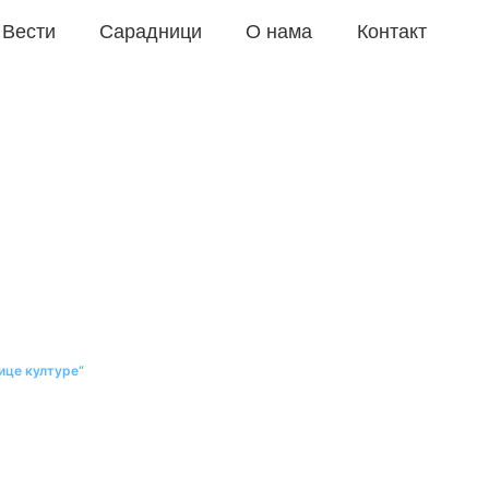
Вести
Сарадници
О нама
Контакт
анца до Европске
ице културе“