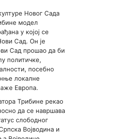
културе Новог Сада
рибине модел
ађана у којој се
Нови Сад. Он је
ови Сад прошао да би
лу политичке,
алности, посебно
чанње локалне
лаже Европа.
атора Трибине рекао
дносно да се навршава
татус слободног
 Српска Војводина и
ња Војводине