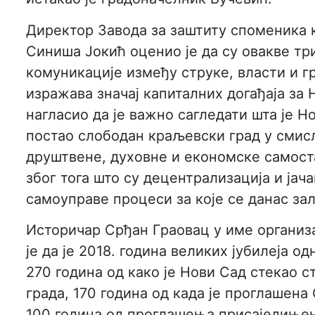
Директор Завода за заштиту споменика 
Синиша Јокић оценио је да су овакве т
комуникације између струке, власти и гр
изражава значај капиталних догађаја за 
нагласио да је важно сагледати шта је Н
постао слободан краљевски град у смис
друштвене, духовне и економске самост
због тога што су децентрализација и ја
самоуправе процеси за које се данас за
Историчар Срђан Граовац у име организ
је да је 2018. година великих јубилеја о
270 година од како је Нови Сад стекао с
града, 170 година од када је проглашена
100 година од проглашења присаједиње