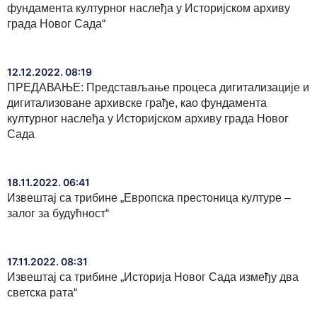
фундамента културног наслеђа у Историјском архиву
града Новог Сада“
12.12.2022. 08:19
ПРЕДАВАЊЕ: Представљање процеса дигитализације и
дигитализоване архивске грађе, као фундамента
културног наслеђа у Историјском архиву града Новог
Сада
18.11.2022. 06:41
Извештај са трибине „Европска престоница културе –
залог за будућност“
17.11.2022. 08:31
Извештај са трибине „Историја Новог Сада између два
светска рата“