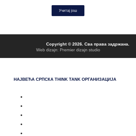
Учитај још
Copyright © 2026. Сва права задржана.
Web dizajn: Premier dizajn studio
НАЈВЕЋА СРПСКА THINK TANK ОРГАНИЗАЦИЈА
Насловна
Документарни серијали
Догађаји
Емисије
Вести