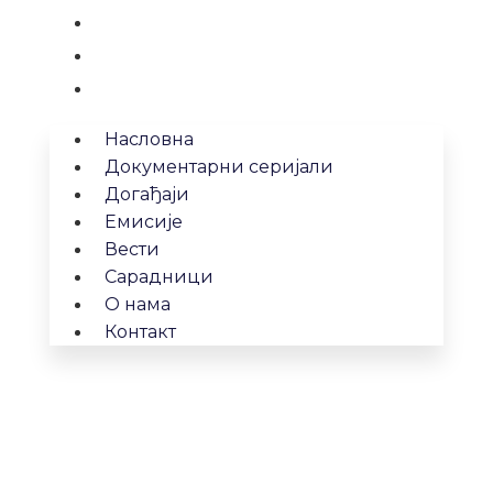
Сарадници
О нама
Контакт
Насловна
Документарни серијали
Догађаји
Емисије
Вести
Сарадници
О нама
Контакт