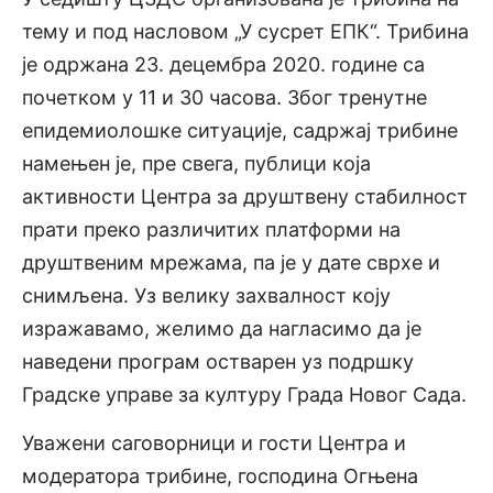
тему и под насловом „У сусрет ЕПК“. Трибина
је одржана 23. децембра 2020. године са
почетком у 11 и 30 часова. Због тренутне
епидемиолошке ситуације, садржај трибине
намењен је, пре свега, публици која
активности Центра за друштвену стабилност
прати преко различитих платформи на
друштвеним мрежама, па је у дате сврхе и
снимљена. Уз велику захвалност коју
изражавамо, желимо да нагласимо да је
наведени програм остварен уз подршку
Градске управе за културу Града Новог Сада.
Уважени саговорници и гости Центра и
модератора трибине, господина Огњена