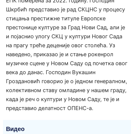
ЕПК померена за 2022. годину. Господин
Шкрбић представио је рад СКЦНС у процесу
стицања престижне титуле Европске
престонице културе за Град Нови Сад, али је
и појаснио улогу СКЦ у култури Новог Сада
на прагу треће деценије овог столећа. Уз
наведено, приказао је и стање рокенрол
музичке сцене у Новом Саду од почетка овог
века до данас. Господин Вукашин
Гроздановић говорио је о једном генералном,
колективном ставу омладине у нашем граду,
када је реч о култури у Новом Саду, те је и
представио делатност ОПЕНС-а.
Видео