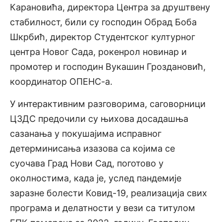
Карановића, директора Центра за друштвену
стабилност, били су господин Обрад Боба
Шкрбић, директор Студентског културног
центра Новог Сада, рокенрол новинар и
промотер и господин Вукашин Гроздановић,
координатор ОПЕНС-а.
У интерактивним разговорима, саговорници
ЦЗДС предочили су њихова досадашња
сазанања у покушајима исправног
детерминисања изазова са којима се
суочава Град Нови Сад, поготово у
околностима, када је, услед пандемије
заразне болести Ковид-19, реализација свих
програма и делатности у вези са титулом