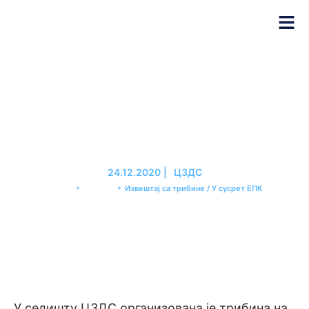
Извештај са трибине / У
сусрет ЕПК
24.12.2020
|
ЦЗДС
>
>
Извештај са трибине / У сусрет ЕПК
PREMIER
ТРИБИНЕ
У седишту ЦЗДС организована је трибина на