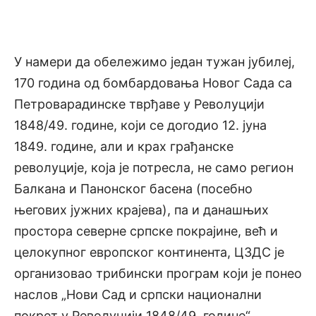
У намери да обележимо један тужан јубилеј,
170 година од бомбардовања Новог Сада са
Петроварадинске тврђаве у Револуцији
1848/49. године, који се догодио 12. јуна
1849. године, али и крах грађанске
револуције, која је потресла, не само регион
Балкана и Панонског басена (посебно
његових јужних крајева), па и данашњих
простора северне српске покрајине, већ и
целокупног европског континента, ЦЗДС је
организовао трибински програм који је понео
наслов „Нови Сад и српски национални
покрет у Револуцији 1848/49. године“.