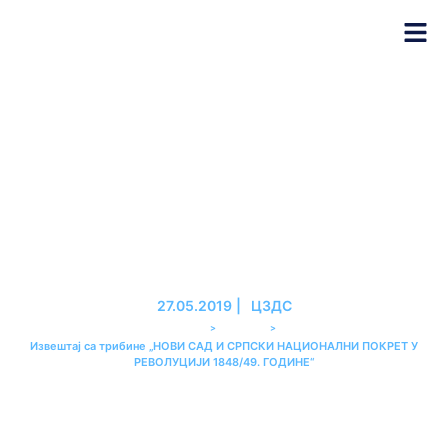
Извештај са трибине „НОВИ
САД И СРПСКИ НАЦИОНАЛНИ
ПОКРЕТ У РЕВОЛУЦИЈИ
1848/49. ГОДИНЕ“
27.05.2019
|
ЦЗДС
>
>
PREMIER
ТРИБИНЕ
Извештај са трибине „НОВИ САД И СРПСКИ НАЦИОНАЛНИ ПОКРЕТ У
РЕВОЛУЦИЈИ 1848/49. ГОДИНЕ“