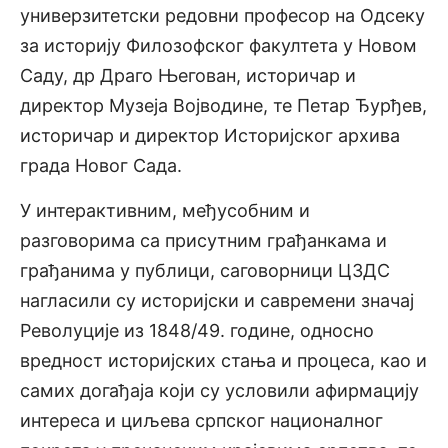
универзитетски редовни професор на Одсеку
за историју Филозофског факултета у Новом
Саду, др Драго Његован, историчар и
директор Музеја Војводине, те Петар Ђурђев,
историчар и директор Историјског архива
града Новог Сада.
У интерактивним, међусобним и
разговорима са присутним грађанкама и
грађанима у публици, саговорници ЦЗДС
нагласили су историјски и савремени значај
Револуције из 1848/49. године, односно
вредност историјских стања и процеса, као и
самих догађаја који су условили афирмацију
интереса и циљева српског националног