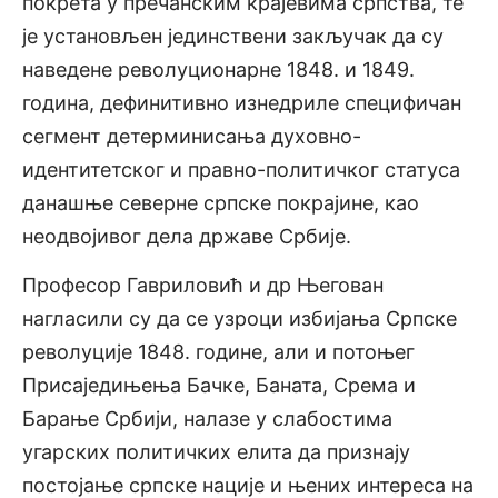
покрета у пречанским крајевима српства, те
је установљен јединствени закључак да су
наведене револуционарне 1848. и 1849.
година, дефинитивно изнедриле специфичан
сегмент детерминисања духовно-
идентитетског и правно-политичког статуса
данашње северне српске покрајине, као
неодвојивог дела државе Србије.
Професор Гавриловић и др Његован
нагласили су да се узроци избијања Српске
револуције 1848. године, али и потоњег
Присаједињења Бачке, Баната, Срема и
Барање Србији, налазе у слабостима
угарских политичких елита да признају
постојање српске нације и њених интереса на