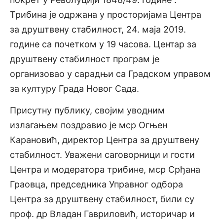
Трибина је одржана у просторијама Центра
за друштвену стабилност, 24. маја 2019.
године са почетком у 19 часова. Центар за
друштвену стабилност програм је
организовао у сарадњи са Градском управом
за културу Града Новог Сада.
Присутну публику, својим уводним
излагањем поздравио је мср Огњен
Карановић, директор Центра за друштвену
стабилност. Уважени саговорници и гости
Центра и модератора трибине, мср Срђана
Граовца, председника Управног одбора
Центра за друштвену стабилност, били су
проф. др Владан Гавриловић, историчар и