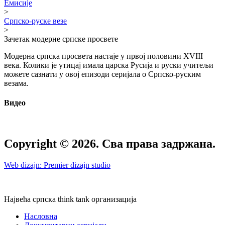
Емисије
>
Српско-руске везе
>
Зачетак модерне српске просвете
Модерна српска просвета настаје у првој половини XVIII
века. Колики је утицај имала царска Русија и руски учитељи
можете сазнати у овој епизоди серијала о Српско-руским
везама.
Видео
Copyright © 2026. Сва права задржана.
Web dizajn: Premier dizajn studio
Највећа српска think tank организација
Насловна