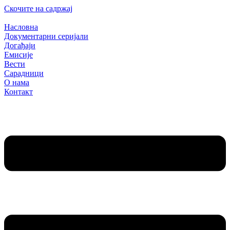
Скочите на садржај
Насловна
Документарни серијали
Догађаји
Емисије
Вести
Сарадници
О нама
Контакт