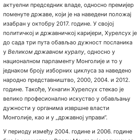
актуелни председник владе, односно премијер
поменуте државе, који је на наведени положај
изабран у октобру 2017. године. У својој
политичкој и државничкој каријери, Хурелсух је
до сада три пута обављао дужност посланика
у
Великом државном куралу
, односно у
националном парламенту Монголије и то у
једнаком броју изборних циклуса за наведено
народно представништво, 2000, 2004. и 2012.
године. Такође, Ухнагин Хурелсух стекао је
велико професионално искуство у обављању
дужности у органима извршне власти
Монголије, као и у „државној управи“.
У периоду између 2004. године и 2006. године