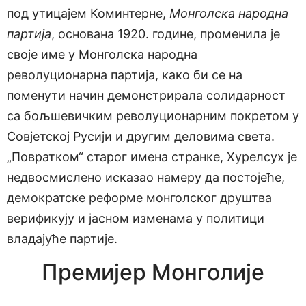
под утицајем Коминтерне,
Монголска народна
партија
, основана 1920. године, променила је
своје име у Монголска народна
револуционарна партија, како би се на
поменути начин демонстрирала солидарност
са бољшевичким револуционарним покретом у
Совјетској Русији и другим деловима света.
„Повратком“ старог имена странке, Хурелсух је
недвосмислено исказао намеру да постојеће,
демократске реформе монголског друштва
верификују и јасном изменама у политици
владајуће партије.
Премијер Монголије