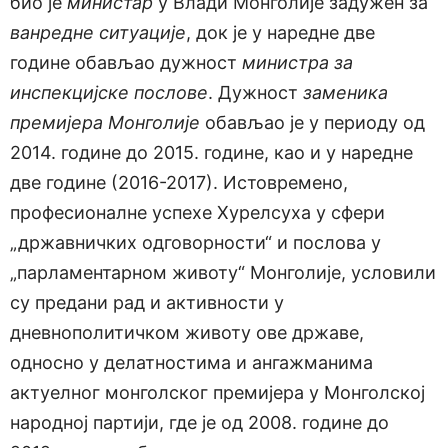
био је
министар
у Влади Монголије задужен за
ванредне ситуације
, док је у наредне две
године обављао дужност
министра за
инспекцијске послове
. Дужност
заменика
премијера Монголије
обављао је у периоду од
2014. године до 2015. године, као и у наредне
две године (2016-2017). Истовремено,
професионалне успехе Хурелсуха у сфери
„државничких одговорности“ и послова у
„парламентарном животу“ Монголије, условили
су предани рад и активности у
дневнополитичком животу ове државе,
односно у делатностима и ангажманима
актуелног монголског премијера у Монголској
народној партији, где је од 2008. године до