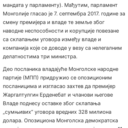
мандата у парламенту). Мађутим, парламент
Монголије гласао је 7. септембра 2017. године за
смену премијера и владе те земље због
наводне неспособности и корупције повезане
са склапањем уговора између владе и
компанија које се доводе у везу са нелегалним
делатностима три министра.
Део посланика владајуће Монголске народне
партије (МПП) придружио се опозиционим
посланицима и изгласао захтев да премијер
Жаргалтулгин Ерденебат и чланови његове
Владе поднесу оставке због склапања
„сумњивих“ уговора вредних 328 милиона
долара. Опозициона Монголска демократска