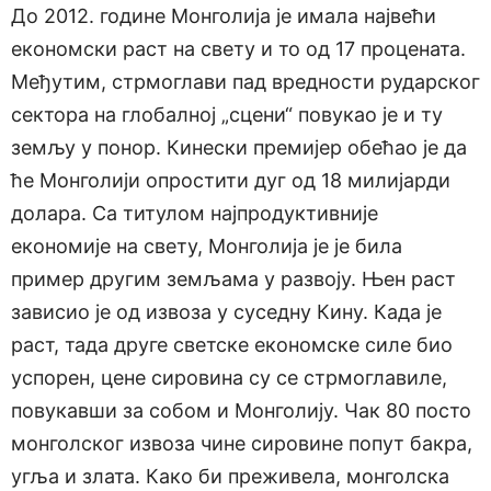
До 2012. године Монголија је имала највећи
економски раст на свету и то од 17 процената.
Међутим, стрмоглави пад вредности рударског
сектора на глобалној „сцени“ повукао је и ту
земљу у понор. Кинески премијер обећао је да
ће Монголији опростити дуг од 18 милијарди
долара. Са титулом најпродуктивније
економије на свету, Монголија је је била
пример другим земљама у развоју. Њен раст
зависио је од извоза у суседну Кину. Када је
раст, тада друге светске економске силе био
успорен, цене сировина су се стрмоглавиле,
повукавши за собом и Монголију. Чак 80 посто
монголског извоза чине сировине попут бакра,
угља и злата. Како би преживела, монголска