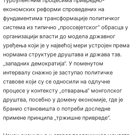
турбулентним процесима привредно-
економских реформи спроведених на
фундаментима трансформације политичког
система из типично „просовјетског“ обрасца у
организацији власти до модела државног
уређења који је у највећој мери устројен према
нормама структуре друштава и држава тзв.
„западних демократија“. У поменутом
интервалу снажно је заступао политичке
ставове који су се односили на одлучне
процесе у контексту „отварања“ монголског
друштва, посебно у домену економије, где је
бранио становишта о потреби доследне
примене принципа „тржишне привреде“.