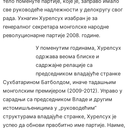
тело поменуте партије, које је, заправо имало
све руководеће надлежности у делокругу свог
рада. Ухнагин Хурелсух изабран је за
генералног секретара монголске народне
револуционарне партије 2008. године.
У поменутим годинама, Хурелсух
одржава веома блиске и
садржајне релације са
председником владајуће странке
Сухбатарином Батболдом, иначе тадашњим
монголским премијером (2009-2012). Управо у
сарадњи са председником Владе и другим
истомишљеницима у „руководећим“
структурама владајуће странке, Хурелсух је
успео да обнови првобитно име партије. Наиме,