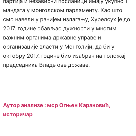
партија и независни посланици имају укупно 11
мандата у монголском парламенту. Као што
смо навели у ранијем излагању, Хурелсух је до
2017. године обављао дужности у многим
важним органима државне управе и
организације власти у Монголији, да би у
октобру 2017. године био изабран на положај
председника Владе ове државе.
Аутор анализе : мср Огњен Карановић,
историчар