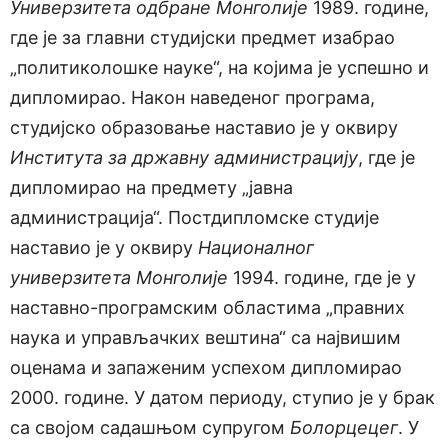
Универзитета одбране Монголије
1989. године,
где је за главни студијски предмет изабрао
„политиколошке науке“, на којима је успешно и
дипломирао. Након наведеног програма,
студијско образовање наставио је у оквиру
Института за државну администрацију
, где је
дипломирао на предмету „јавна
администрација“. Постдипломске студије
наставио је у оквиру
Националног
универзитета Монголије
1994. године, где је у
наставно-програмским областима „правних
наука и управљачких вештина“ са највишим
оценама и запаженим успехом дипломирао
2000. године. У датом периоду, ступио је у брак
са својом садашњом супругом
Болорцецег
. У