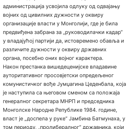
администрација усвојила одлуку од одвајању
војних од цивилних дужности у оквиру
организације власти у Монголији, где је била
предвиђена забрана за „руководилачки кадар“
у владајућој партији да, истовремено обавља и
различите дужности у оквиру државних
органа, посебно оних војног карактера.
Након престанка вишедеценијске владавине
ауторитативног просовјетски опредељеног
комунистичког вође Јумџагина Цеденбала, која
је наступила са његовом сменом са положаја
генералног секретара МНРП и председника
Монголске Народне Републике 1984. године,
власт је „доспела у руке“ Јамбина Батмунаха, у
том периоду, „пролибералног“ државника, који