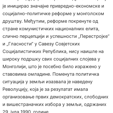
је иницирао значајне привредно-економске и
социјално-политичке реформе у монголском
друштву. Међутим, реформе покренуте од
стране комунистичких националних елита,
слично перцепцији и успешности „Перестројке“
и „Гласности“ у Савезу Совјетских
Социјалистичких Република, нису наишле на
широку подршку свих социјалних слојева у
Монголији, што је посебно било изражено у
ставовима омладине. Поменута политичка
ситуација у земљи изазвала је наведену
Револуцију, која је за резулатат имала
организовање првих демократских, слободних
и вишестраначких избора у земљи, одржаних
29. јула 1990. године.