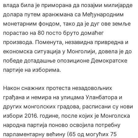
влада била је приморана да позајми милијарде
долара путем аранжмана са Међународним
монетарним фондом, тако да је дуг ове земље
порастао на 80 посто бруто домаћег
производа. Поменута, незавидна привредна и
економска ситуација у Монголији, довела је до
победе дотадашње опозиционе Демократске
партије на изборима.
Након снажних протеста незадовољних
грађана и немира на улицама Уланбатора и
других монголских градова, расписани су нови
избори 2016. године, после којих је Монголска
народна партија поново освојила потребну
парламентарну већину (65 од могућих 75