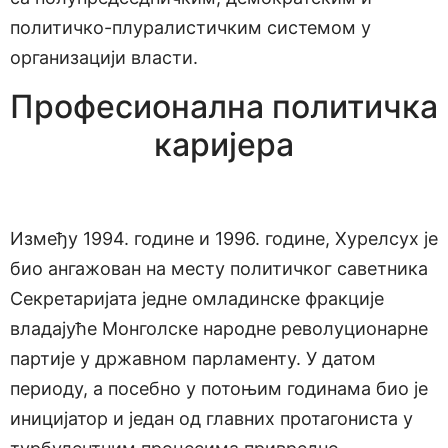
политичко-плуралистичким системом у
организацији власти.
Професионална политичка
каријера
Између 1994. године и 1996. године, Хурелсух је
био ангажован на месту политичког саветника
Секретаријата једне омладинске фракције
владајуће Монголске народне револуционарне
партије у државном парламенту. У датом
периоду, а посебно у потоњим годинама био је
иницијатор и један од главних протагониста у