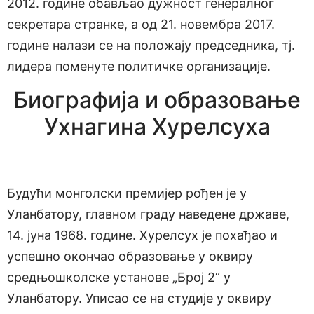
2012. године обављао дужност генералног
секретара странке, а од 21. новембра 2017.
године налази се на положају председника, тј.
лидера поменуте политичке организације.
Биографија и образовање
Ухнагина Хурелсуха
Будући монголски премијер рођен је у
Уланбатору, главном граду наведене државе,
14. јуна 1968. године. Хурелсух је похађао и
успешно окончао образовање у оквиру
средњошколске установе „Број 2“ у
Уланбатору. Уписао се на студије у оквиру