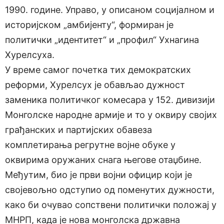
1990. године. Управо, у описаном социјалном и
историјском „амбијенту“, формиран је
политички „идентитет“ и „профил“ Ухнагина
Хурелсуха.
У време самог почетка тих демократских
реформи, Хурелсух је обављао дужност
заменика политичког комесара у 152. дивизији
Монголске народне армије и то у оквиру својих
грађанских и партијских обавеза
комплетирања регрутне војне обуке у
оквирима оружаних снага његове отаџбине.
Међутим, био је први војни официр који је
својевољно одступио од поменутих дужности,
како би очувао сопствени политички положај у
МНРП, када је нова монголска државна