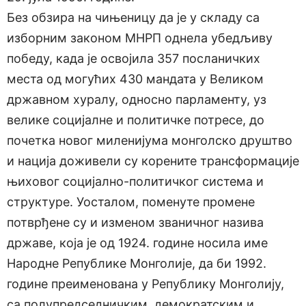
Без обзира на чињеницу да је у складу са
изборним законом МНРП однела убедљиву
победу, када је освојила 357 посланичких
места од могућих 430 мандата у Великом
државном хуралу, односно парламенту, уз
велике социјалне и политичке потресе, до
почетка новог миленијума монголско друштво
и нација доживели су корените трансформације
њиховог социјално-политичког система и
структуре. Уосталом, поменуте промене
потврђене су и изменом званичног назива
државе, која је од 1924. године носила име
Народне Републике Монголије, да би 1992.
године преименована у Републику Монголију,
са полупредседничким, демократским и