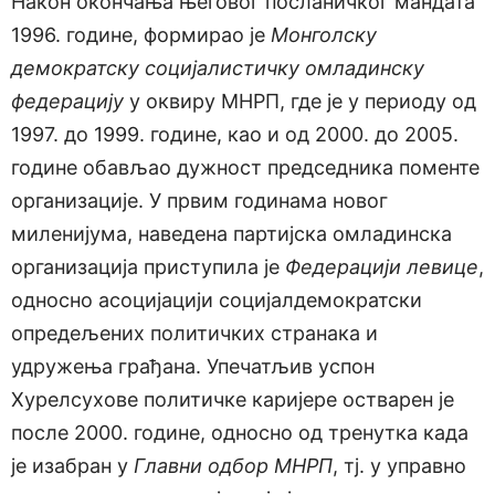
Након окончања његовог посланичког мандата
1996. године, формирао је
Монголску
демократску социјалистичку омладинску
федерацију
у оквиру МНРП, где је у периоду од
1997. до 1999. године, као и од 2000. до 2005.
године обављао дужност председника поменте
организације. У првим годинама новог
миленијума, наведена партијска омладинска
организација приступила је
Федерацији левице
,
односно асоцијацији социјалдемократски
опредељених политичких странака и
удружења грађана. Упечатљив успон
Хурелсухове политичке каријере остварен је
после 2000. године, односно од тренутка када
је изабран у
Главни одбор МНРП
, тј. у управно