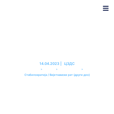
Стабилократија / Вијетнамски
рат (други део)
14.04.2023
|
ЦЗДС
>
>
>
PREMIER
ЕМИСИЈЕ
СТАБИЛОКРАТИЈА
Стабилократија / Вијетнамски рат (други део)