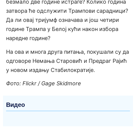
безмало две године истраге? Колико година
затвора ће одслужити Трампови сарадници?
Да ли овај тријумф означава и још четири
године Трампа у Белој кући након избора
наредне године?
На ова и многа друга питања, покушали су да
одговоре Немања Старовић и Предраг Рајић
у новом издању Стабилократије.
Фото: Flickr / Gage Skidmore
Видео