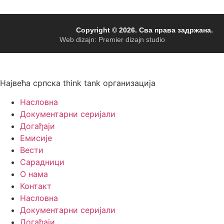
Copyright © 2026. Сва права задржана.
Web dizajn: Premier dizajn studio
Највећа српска think tank организација
Насловна
Документарни серијали
Догађаји
Емисије
Вести
Сарадници
О нама
Контакт
Насловна
Документарни серијали
Догађаји