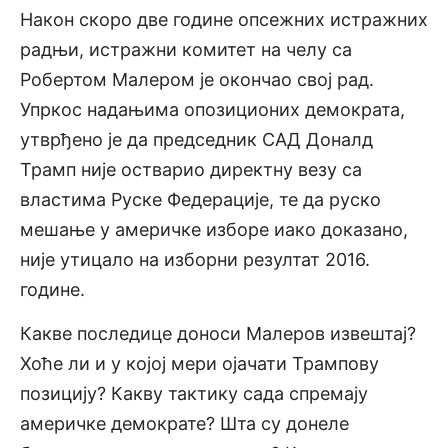
Након скоро две године опсежних истражних
радњи, истражни комитет на челу са
Робертом Малером је окончао свој рад.
Упркос надањима опозиционих демократа,
утврђено је да председник САД Доналд
Трамп није остварио директну везу са
властима Руске Федерације, те да руско
мешање у америчке изборе иако доказано,
није утицало на изборни резултат 2016.
године.
Какве последице доноси Малеров извештај?
Хоће ли и у којој мери ојачати Трампову
позицију? Какву тактику сада спремају
америчке демократе? Шта су донеле