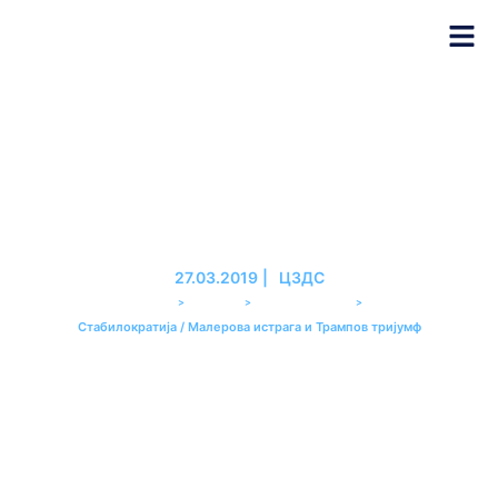
Стабилократија / Малерова
истрага и Трампов тријумф
27.03.2019
|
ЦЗДС
>
>
>
PREMIER
ЕМИСИЈЕ
СТАБИЛОКРАТИЈА
Стабилократија / Малерова истрага и Трампов тријумф