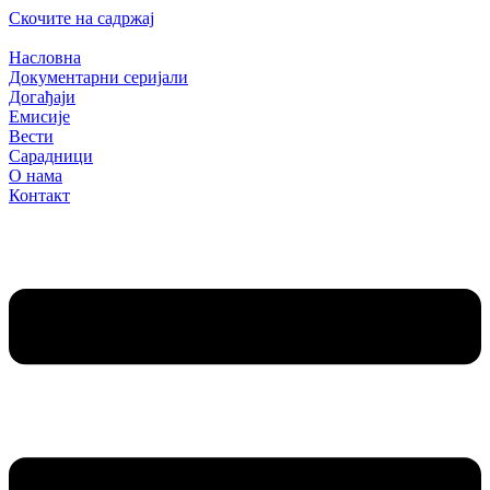
Скочите на садржај
Насловна
Документарни серијали
Догађаји
Емисије
Вести
Сарадници
О нама
Контакт