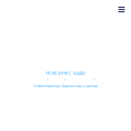
Стабилократија / Европа лево
у центар
15.05.2019
|
ЦЗДС
>
>
>
PREMIER
ЕМИСИЈЕ
СТАБИЛОКРАТИЈА
Стабилократија / Европа лево у центар