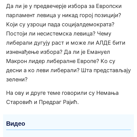
Да ли је у предвечерје избора за Европски
парламент левица у никад горој позицији?
Kоји су узроци пада социјалдемократа?
Постоји ли несистемска левица? Чему
либерали дугују раст и може ли АЛДЕ бити
изненађење избора? Да ли је Емануел
Макрон лидер либералне Европе? Kо су
десни а ко леви либерали? Шта представљају
зелени?
На ову и друге теме говорили су Немања
Старовић и Предраг Рајић.
Видео