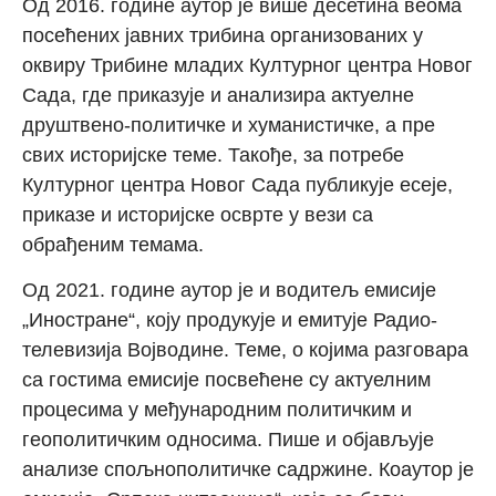
Од 2016. године аутор је више десетина веома
посећених јавних трибина организованих у
оквиру Трибине мла
дих Културног центра Новог
Сада,
где приказује и анализира актуелне
друштвено-политичке и хуманистичке, а пре
свих историјске теме
. Такође, за потребе
Културног центра Новог Сада публикује есеје,
приказе и историјске ос
врте у вези са
обрађеним темама
.
Од 2021. године
аутор је и водитељ емисије
„Иностране“, коју продукује и емит
ује Радио-
телевизија Војводине. Теме, о који
ма разговара
са гостима емисије
посвећене су актуелним
процесима у међународним полит
ичким и
геополитичким односима.
Пише и објављује
анализе спољнополитичке садржине. Коаутор је