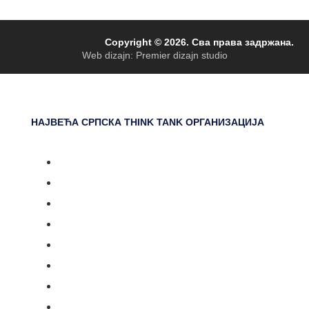
Copyright © 2026. Сва права задржана.
Web dizajn: Premier dizajn studio
НАЈВЕЋА СРПСКА THINK TANK ОРГАНИЗАЦИЈА
Насловна
Документарни серијали
Догађаји
Емисије
Вести
Сарадници
О нама
Контакт