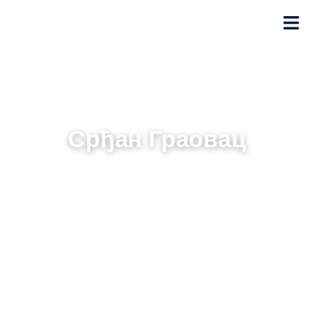
Срђан Граовац
САРАДНИК