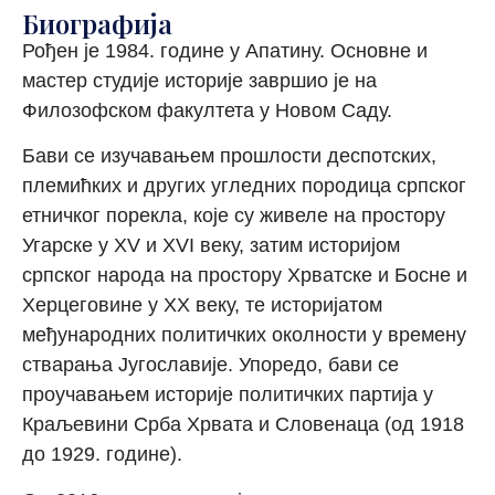
Биографија
Р
ођен
је
1984.
године
у Апатину.
Основне и
мастер студије историје завршио је на
Фило
зофском факултета у Новом Саду.
Бави се изучавањем прошлости деспотских,
племићких и других угледних породица српског
етничког порекла
, које су живеле
на простору
Угарске у XV и XVI веку, затим историјом
српског народа на простору Хрватске и Босне и
Херцеговине у XX веку, те историјатом
међународних политичких околности у времену
стварања Југославије.
Упоредо, бави се
проучавањем историје политичких партија у
Краљевини Срба Хрвата и Словенаца (
од
1918
до
1929
. године
).