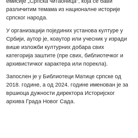
емисије „Српска читаоница“, кој
а се бави
различитим темама из националне историје
српског народа
.
У
организацији
појединих
установа културе у
Србији, аутор
је
, коаутор или учесник у изради
више
изложби културних добара свих
категорија заштите (пре свих, библиотечког
и
архивистичког
карактера
или порекла
).
Запослен је у Библиотеци Матице српске од
2018. године, а од 2024. године именован је за
вршиоца дужности директора
Историјског
а
рхива Града Новог Сада.