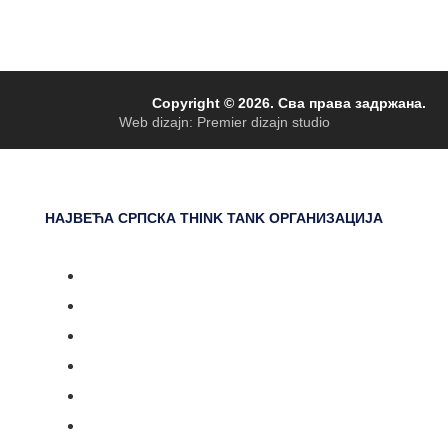
Copyright © 2026. Сва права задржана.
Web dizajn: Premier dizajn studio
НАЈВЕЋА СРПСКА THINK TANK ОРГАНИЗАЦИЈА
Насловна
Документарни серијали
Догађаји
Емисије
Вести
Сарадници