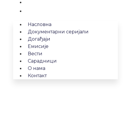
О нама
Контакт
Насловна
Документарни серијали
Догађаји
Емисије
Вести
Сарадници
О нама
Контакт