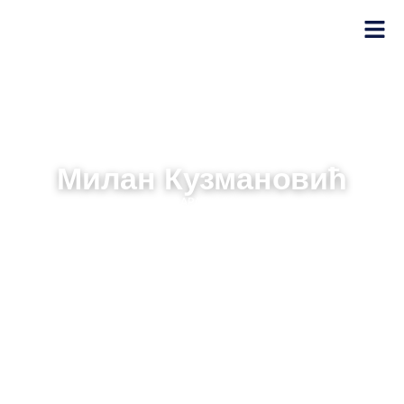
Милан Кузмановић
САРАДНИК