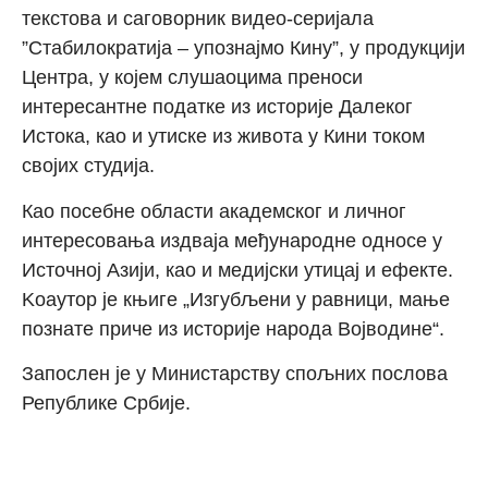
текстова
и саговорник
видео-серијала
”Стабилократија
–
упознајмо Кину”,
у продукциј
и
Центра
,
у којем
слушаоцима преноси
интересантне податке из историје Далеког
Истока, као и утиске из живо
та у Кини током
својих студија.
Као посебн
е
област
и
академског и личног
интересовања издваја међународне односе у
Источној Азији
, као и медијски утицај и ефекте.
K
оаутор
је
књиге
„Изгубљени у равници, мање
познате приче из историје народа Војводине“
.
Запослен је у
Министарству спољних послова
Републике
Србије.