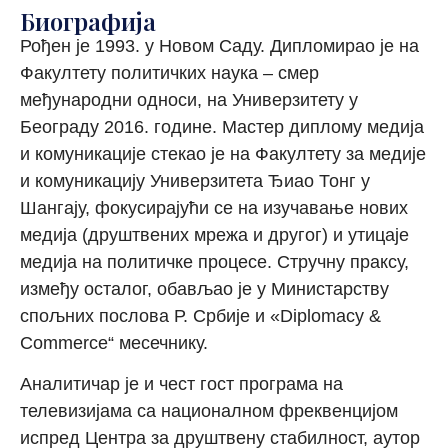
Биографија
Ро
ђен је 1993. у Новом Саду.
Дипломирао
је
на
Факултет
у
политичких наука
– смер
међународни односи,
на Универзитету у
Београду 2016. годин
е. Мастер диплому
медија
и комуникације с
т
екао је на
Факултету за медије
и комуникацију Универзитета Ђиао Тонг
у
Шангају
,
фокусирајући се на изучавање нових
медија (друштвених мрежа и др
угог
) и утицаје
медија на политичке процесе. Стручну праксу,
између осталог, обављао је у
Министарству
спољних послова
Р. Србије и
«
Diplomacy
&
Commerce
“
месечнику.
Аналитичар је и
чест гост програма на
телевизијама са националном фреквенцијом
испред Центра за друштвену стабилност, аутор