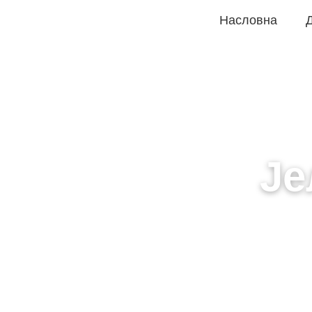
Насловна
Д
Је