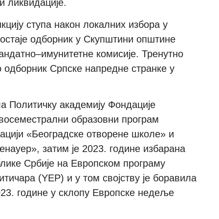
и ликвидације.
кцију ступа након локалних избора у
остаје одборник у Скупштини општине
андатно–
имунитетне комисије
. Тренутно
 одборник
Српске напредне странке у
ла
П
олитичку академију Фондације
двосеместрални образовни програм
зацији
«
Београдске отворене школе
»
и
енауер
»
, затим
је 2023.
године избарана
блике Србије на Европском програму
итичара (
YEP)
и у том својству
је
боравила
23.
године
у склопу Европске недеље