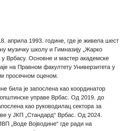
18
.
априла
199
3
. године,
где је живела шест
ну музичку школу
и Гимназију „Жарко
е
у Врбасу.
Основне и мастер академске
а
је на Правном факултету Универзитета у
м просечном оценом.
ин
е била је запослена као координатор
општинске управе
Врбас. Од 2019.
д
о
апослена као руководилац сектора за
ве у ЈКП „Стандард“ Врбас. Од 2024.
ЈВП „Воде Војводине“ где ради на