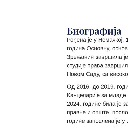
Биографија
Рођен
а
је у
Немачкој
,
година.
Основну, основ
Зрењанин“
завршила
ј
студије права заврши
л
Новом Саду
,
са високо
Од 2016. до 201
9
.
г
од
Канцеларије за младе
2024.
г
одине била је з
правне и опште посло
г
одине запослена је у 