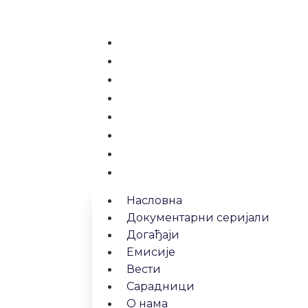
Насловна
Документарни серијали
Догађаји
Емисије
Вести
Сарадници
О нама
Контакт
Насловна
Документарни серијали
Догађаји
Емисије
Вести
Сарадници
О нама