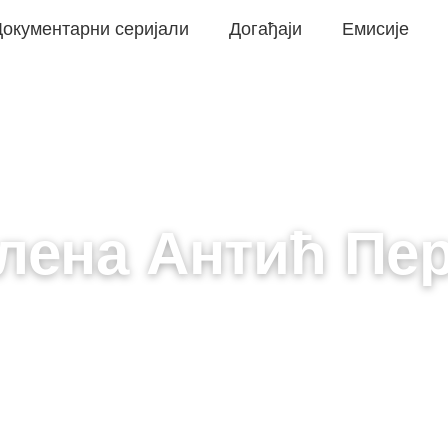
окументарни серијали
Догађаји
Емисије
лена Антић Пе
САРАДНИК