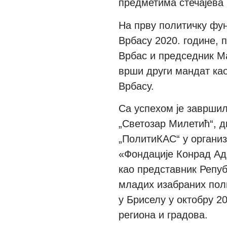
предметима стечајева 
На прву политичку фун
Врбасу 20
20
. године,
п
Врба
с и председник М
врши
други мандат
као
Врбасу
.
Са успехом је заврши
„Светозар Милетић“, 
„ПолитиКАС“ у органи
«
Фондације Конрад Ад
као представник Репу
младих изабраних пол
у Бриселу у октобру 20
региона
и градова.