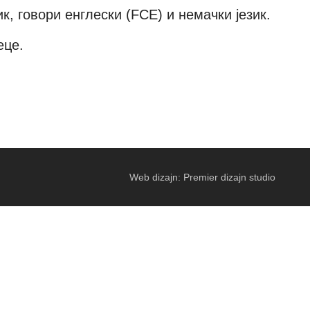
ик, говори енглески
(
FCE)
и немачки језик.
еце.
Web dizajn: Premier dizajn studio