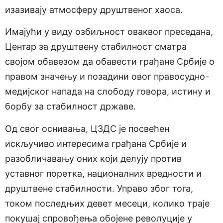
изазивају атмосферу друштвеног хаоса.
Имајући у виду озбиљност оваквог преседана,
Центар за друштвену стабилност сматра
својом обавезом да обавести грађане Србије о
правом значењу и позадини овог правосудно-
медијског напада на слободу говора, истину и
борбу за стабилност државе.
Од свог оснивања, ЦЗДС је посвећен
искључиво интересима грађана Србије и
разобличавању оних који делују против
уставног поретка, националних вредности и
друштвене стабилности. Управо због тога,
током последњих девет месеци, колико траје
покушај спровођења обојене револуције у