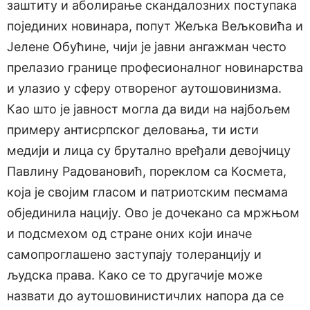
заштиту и аболирање скандалозних поступака
појединих новинара, попут Жељка Вељковића и
Јелене Обућине, чији је јавни ангажман често
прелазио границе професионалног новинарства
и улазио у сферу отвореног аутошовинизма.
Као што је јавност могла да види на најбољем
примеру антисрпског деловања, ти исти
медији и лица су брутално вређали девојчицу
Павлину Радовановић, пореклом са Космета,
која је својим гласом и патриотским песмама
објединила нацију. Ово је дочекано са мржњом
и подсмехом од стране оних који иначе
самопроглашено заступају толеранцију и
људска права. Како се то другачије може
назвати до аутошовинистичлих напора да се