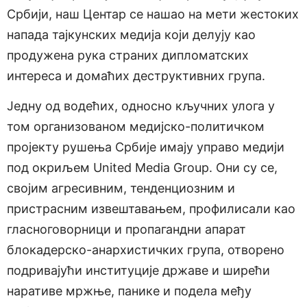
Србији, наш Центар се нашао на мети жестоких
напада тајкунских медија који делују као
продужена рука страних дипломатских
интереса и домаћих деструктивних група.
Једну од водећих, односно кључних улога у
том организованом медијско-политичком
пројекту рушења Србије имају управо медији
под окриљем United Media Group. Они су се,
својим агресивним, тенденциозним и
пристрасним извештавањем, профилисали као
гласноговорници и пропагандни апарат
блокадерско-анархистичких група, отворено
подривајући институције државе и ширећи
наративе мржње, панике и подела међу