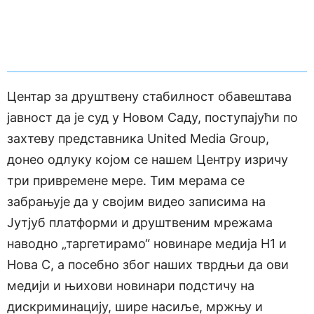
Центар за друштвену стабилност обавештава
јавност да је суд у Новом Саду, поступајући по
захтеву представника United Media Group,
донео одлуку којом се нашем Центру изричу
три привремене мере. Тим мерама се
забрањује да у својим видео записима на
Јутјуб платформи и друштвеним мрежама
наводно „таргетирамо“ новинаре медија Н1 и
Нова С, а посебно због наших тврдњи да ови
медији и њихови новинари подстичу на
дискриминацију, шире насиље, мржњу и