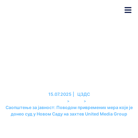
Саопштење за јавност:
Поводом привремених мера
које је донео суд у Новом Саду
на захтев United Media Group
15.07.2025
|
ЦЗДС
>
>
PREMIER
ВЕСТИ
Саопштење за јавност: Поводом привремених мера које је
донео суд у Новом Саду на захтев United Media Group