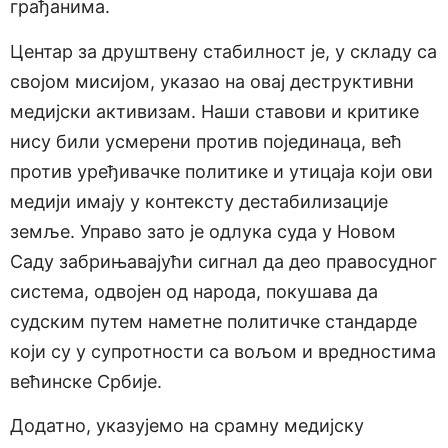
грађанима.
Центар за друштвену стабилност је, у складу са
својом мисијом, указао на овај деструктивни
медијски активизам. Наши ставови и критике
нису били усмерени против појединаца, већ
против уређивачке политике и утицаја који ови
медији имају у контексту дестабилизације
земље. Управо зато је одлука суда у Новом
Саду забрињавајући сигнал да део правосудног
система, одвојен од народа, покушава да
судским путем наметне политичке стандарде
који су у супротности са вољом и вредностима
већинске Србије.
Додатно, указујемо на срамну медијску