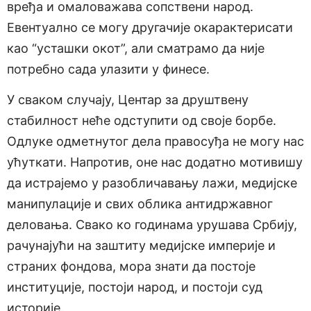
вређа и омаловажава сопствени народ.
Евентуално се могу другачије окарактерисати
као “усташки окот”, али сматрамо да није
потребно сада улазити у финесе.
У сваком случају, Центар за друштвену
стабилност неће одступити од своје борбе.
Одлуке одметнутог дела правосуђа не могу нас
ућуткати. Напротив, оне нас додатно мотивишу
да истрајемо у разобличавању лажи, медијске
манипулације и свих облика антидржавног
деловања. Свако ко годинама урушава Србију,
рачунајући на заштиту медијске империје и
страних фондова, мора знати да постоје
институције, постоји народ, и постоји суд
историје.