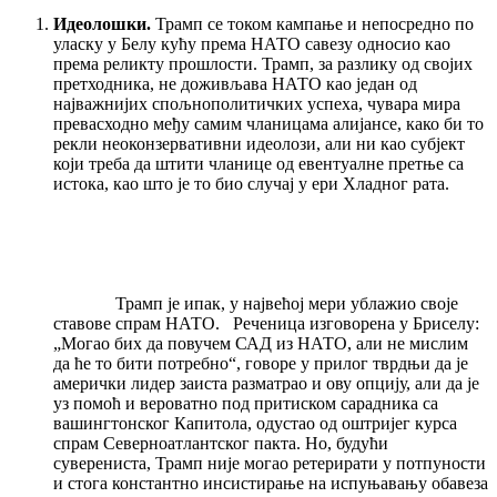
Идеолошки.
Трамп се током кампање и непосредно по
уласку у Белу кућу према НАТО савезу односио као
према реликту прошлости. Трамп, за разлику од својих
претходника, не доживљава НАТО као један од
најважнијих спољнополитичких успеха, чувара мира
превасходно међу самим чланицама алијансе, како би то
рекли неоконзервативни идеолози, али ни као субјект
који треба да штити чланице од евентуалне претње са
истока, као што је то био случај у ери Хладног рата.
Трамп је ипак, у највећој мери ублажио своје
ставове спрам НАТО. Реченица изговорена у Бриселу:
„Могао бих да повучем САД из НАТО, али не мислим
да ће то бити потребно“, говоре у прилог тврдњи да је
амерички лидер заиста разматрао и ову опцију, али да је
уз помоћ и вероватно под притиском сарадника са
вашингтонског Капитола, одустао од оштријег курса
спрам Северноатлантског пакта. Но, будући
суверениста, Трамп није могао ретерирати у потпуности
и стога константно инсистирање на испуњавању обавеза