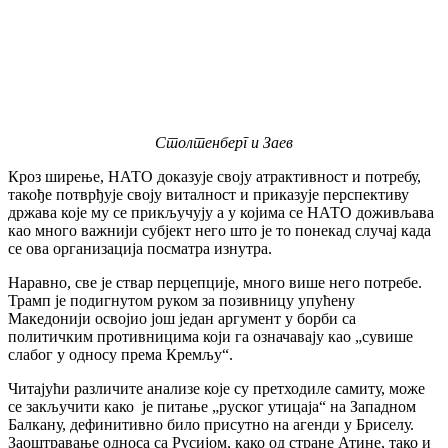
Столтенберг и Заев
Кроз ширење, НАТО доказује своју атрактивност и потребу,
такође потврђује своју виталност и приказује перспективу
држава које му се прикључују а у којима се НАТО доживљава
као много важнији субјект него што је то понекад случај када
се ова организација посматра изнутра.
Наравно, све је ствар перцепције, много више него потребе.
Трамп је подигнутом руком за позивницу упућену
Македонији освојио још један аргумент у борби са
политичким противницима који га означавају као „сувише
слабог у односу према Кремљу“.
Читајући различите анализе које су претходиле самиту, може
се закључити како је питање „руског утицаја“ на Западном
Балкану, дефинитивно било присутно на агенди у Бриселу.
Заоштравање односа са Русијом, како од стране Атине, тако и