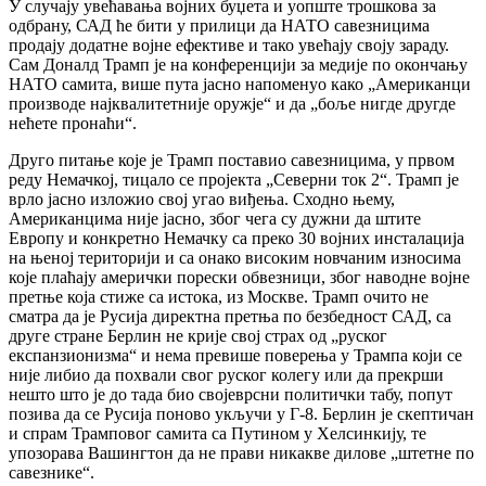
У случају увећавања војних буџета и уопште трошкова за
одбрану, САД ће бити у прилици да НАТО савезницима
продају додатне војне ефективе и тако увећају своју зараду.
Сам Доналд Трамп је на конференцији за медије по окончању
НАТО самита, више пута јасно напоменуо како „Американци
производе најквалитетније оружје“ и да „боље нигде другде
нећете пронаћи“.
Друго питање које је Трамп поставио савезницима, у првом
реду Немачкој, тицало се пројекта „Северни ток 2“. Трамп је
врло јасно изложио свој угао виђења. Сходно њему,
Американцима није јасно, због чега су дужни да штите
Европу и конкретно Немачку са преко 30 војних инсталација
на њеној територији и са онако високим новчаним износима
које плаћају амерички порески обвезници, због наводне војне
претње која стиже са истока, из Москве. Трамп очито не
сматра да је Русија директна претња по безбедност САД, са
друге стране Берлин не крије свој страх од „руског
експанзионизма“ и нема превише поверења у Трампа који се
није либио да похвали свог руског колегу или да прекрши
нешто што је до тада био својеврсни политички табу, попут
позива да се Русија поново укључи у Г-8. Берлин је скептичан
и спрам Трамповог самита са Путином у Хелсинкију, те
упозорава Вашингтон да не прави никакве дилове „штетне по
савезнике“.