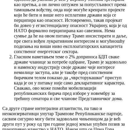
као претња, а он лично оптужен за попустљивост према
тамошњем вођству, онда није могуће креирати пројекте
који ће бити и више него исплативи држави која се
перципира као опасност. Истовремено, такав пројекат
би довео у егзистенцијалну опасност Украјину, која је од
НАТО формално перципирана као савезник. Нема
сумње да ће на овом питању Трамп инсистирати и даље,
пре свега вођен лукративним интересом и могућношћу
подизања на виши ниво експлоататорских капацитета
сопственог енергетског сектора.
Гласним наметањем теме о 2% доприноса БДП сваке
државе чланице за потребе одбране, Трамп је задовољио
и наменску индустрију своје државе чије интересе
немилице заступа, али је такође пред сопственим
бирачким телом показао да „чврсторукашки“ приступ
када је он у питању није само декларативног карактера.
Свакако, ово може помоћи мобилизацији
републиканских бирача пред изборе у новембру за
трећину сенатора и све чланове Представничког дома.
Са друге стране интегрални атлантисти, па тако и
неоконзервативци унутар Трампове Републиканске партије,
сасвим сигурно могу бити задовољни чињеницом да је већ
други пут у року од три године једној земљи упућен позив за
пуноправно чланство у НАТО. Након што се Црна Гора