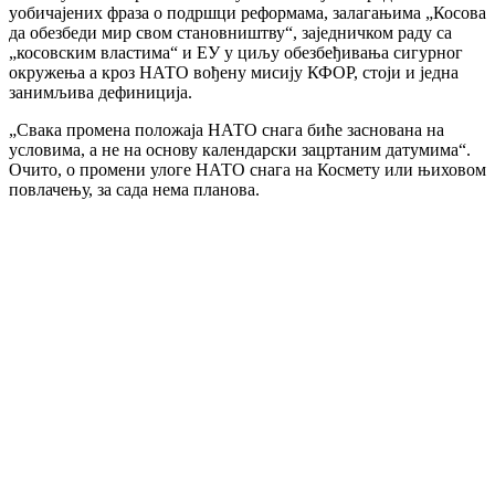
уобичајених фраза о подршци реформама, залагањима „Косова
да обезбеди мир свом становништву“, заједничком раду са
„косовским властима“ и ЕУ у циљу обезбеђивања сигурног
окружења а кроз НАТО вођену мисију КФОР, стоји и једна
занимљива дефиниција.
„Свака промена положаја НАТО снага биће заснована на
условима, а не на основу календарски зацртаним датумима“.
Очито, о промени улоге НАТО снага на Космету или њиховом
повлачењу, за сада нема планова.