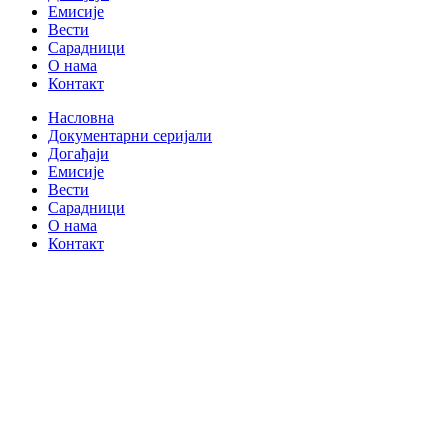
Емисије
Вести
Сарадници
О нама
Контакт
Насловна
Документарни серијали
Догађаји
Емисије
Вести
Сарадници
О нама
Контакт