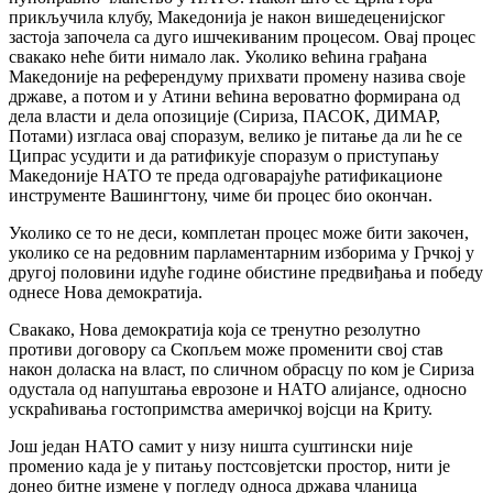
прикључила клубу, Македонија је након вишедеценијског
застоја започела са дуго ишчекиваним процесом. Овај процес
свакако неће бити нимало лак. Уколико већина грађана
Македоније на референдуму прихвати промену назива своје
државе, а потом и у Атини већина вероватно формирана од
дела власти и дела опозиције (Сириза, ПАСОК, ДИМАР,
Потами) изгласа овај споразум, велико је питање да ли ће се
Ципрас усудити и да ратификује споразум о приступању
Македоније НАТО те преда одговарајуће ратификационе
инструменте Вашингтону, чиме би процес био окончан.
Уколико се то не деси, комплетан процес може бити закочен,
уколико се на редовним парламентарним изборима у Грчкој у
другој половини идуће године обистине предвиђања и победу
однесе Нова демократија.
Свакако, Нова демократија која се тренутно резолутно
противи договору са Скопљем може променити свој став
након доласка на власт, по сличном обрасцу по ком је Сириза
одустала од напуштања еврозоне и НАТО алијансе, односно
ускраћивања гостопримства америчкој војсци на Криту.
Још један НАТО самит у низу ништа суштински није
променио када је у питању постсовјетски простор, нити је
донео битне измене у погледу односа држава чланица