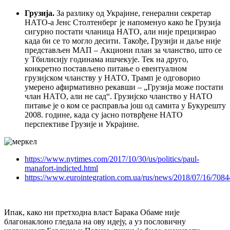
Грузија.
За разлику од Украјине, генерални секретар
НАТО-а Јенс Столтенберг је напоменуо како ће Грузија
сигурно постати чланица НАТО, али није прецизирао
када би се то могло десити. Такође, Грузији и даље није
представљен МАП – Акциони план за чланство, што се
у Тбилисију годинама ишчекује. Тек на друго,
конкретно постављено питање о евентуалном
грузијском чланству у НАТО, Трамп је одговорио
умерено афирмативно рекавши – „Грузија може постати
члан НАТО, али не сад“. Грузијско чланство у НАТО
питање је о ком се расправља још од самита у Букурешту
2008. године, када су јасно потврђене НАТО
перспективе Грузије и Украјине.
https://www.nytimes.com/2017/10/30/us/politics/paul-
manafort-indicted.html
https://www.eurointegration.com.ua/rus/news/2018/07/16/7084
Ипак, како ни претходна власт Барака Обаме није
благонаклоно гледала на ову идеју, а уз пословичну