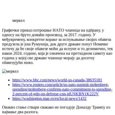
меркел
Графички приказ потрошње НАТО чланица на одбрану, у
односу на бруто домаћи производ, за 2017. годину. У
међувремену, конкретне кораке за испуњавање својих обавеза
предузела је још Румунија, док друге државе попут Немачке
истичу да ће своје обавезе моћи да испуне и то делимично, тек
након 2024. године, која је означена на претходном самиту као
година у којој све државе чланице морају да досегну
обавезујући ниво.
https://www.bbc.com/news/world-us-canada-38635181
https://www.reuters.com/article/us-nato-summit-stoltenberg-
spending/stoltenberg-confirms-nato-commitment-to-spending-
2-percent-of-gdp-on-defense-cnn-idUSKBN1K222V
https://washington.mae.ro/en/local-news/1432
Овакво стање ствари свакако не погодује Доналду Трампу из
најмање два разлога.