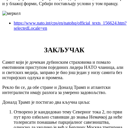
и у блажој форми, Србији постављају услови у том правцу.
https://www.nato.int/cps/en/natohq/official_texts_156624.htm?
selectedLocale=en
ЗАКЉУЧАК
Самит који је дочекан дубинским страховима и помало
емотивним приступом појединих лидера НАТО чланица, али
и светских медија, заправо је био још један у низу самита без
историјских одлука и промена.
Рекло би се, да обе стране и Доналд Трамп и атлантски
интегралисти имају разлога за умерено задовољство.
Доналд Трамп је постигао два кључна циља:
Отворено је кандидовао тему Северног тока 2, по први
пут врло озбиљно ставивши до знања Немачкој да неће
толерисати понашање парцијалног савезништва,
односно да уколико је већ у Берлину Москва третирана