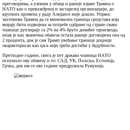
преговорима, а узевши у обзир и раније изјаве Трампа о
НАТО као о превазиђеној и застарелој организацији
, до
крупних промена у раду Алијансе није дошло. Упркос
захтевима Трампа да се минимална граница средстава која
морају бити издвојена за потребе одбране од стране сваке
чланице дуплирају са 2% на 4% бруто домаћег производа,
ипак је као званична обавеза остала раније договорена она од
2 процента,
док је сам Трамп увећање границе доцније
окарактерисао као циљ који треба достићи у будућности.
Претходне године, свега је пет држава чланица НАТО
испунило ову обавезу и то: САД, УК, Пољска, Естонија,
Грчка, док им се ове године придружила Румунија.