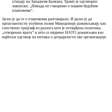
утицају на Западном Балкану, Трамп је одговорио
лаконски: „Никада не говоримо о нашим будућим
плановима“.
Јасно је да се о плановима разговарало. И јасно је да
проатлантисти упућени позив Македонији доживљавају као
сопствени тријумф из разлога што је потврђена политика
„отворених врата“ и што се ширење НАТО доживљава као
најбољи одговор на питања о дотрајалости ове организације.