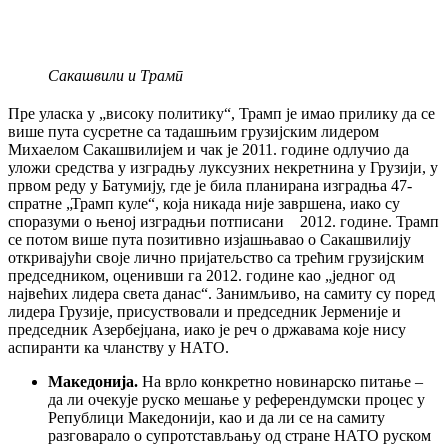
Сакашвили и Трамп
Пре уласка у „високу политику“, Трамп је имао прилику да се
више пута сусретне са тадашњим грузијским лидером
Михаелом Сакашвилијем и чак је 2011. године одлучио да
уложи средства у изградњу луксузних некретнина у Грузији, у
првом реду у Батумију, где је била планирана изградња 47-
спратне „Трамп куле“, која никада није завршена, иако су
споразуми о њеној изградњи потписани 2012. године
. Трамп
се потом више пута позитивно изјашњавао о Сакашвилију
откривајући своје лично пријатељство са трећим грузијским
председником, оценивши га 2012. године као „једног од
највећих лидера света данас“.
Занимљиво, на самиту су поред
лидера Грузије, присуствовали и председник Јерменије и
председник Азербејџана, иако је реч о државама које нису
аспиранти ка чланству у НАТО.
Македонија.
На врло конкретно новинарско питање –
да ли очекује руско мешање у референдумски процес у
Републици Македонији, као и да ли се на самиту
разговарало о супротстављању од стране НАТО руском