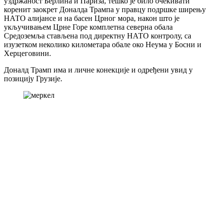
уздржаност Берлина и Париза, тешко је било очекивати
коренит заокрет Доналда Трампа у правцу подршке ширењу
НАТО алијансе и на басен Црног мора, након што је
укључивањем Црне Горе комплетна северна обала
Средоземља стављена под директну НАТО контролу, са
изузетком неколико километара обале око Неума у Босни и
Херцеговини.
Доналд Трамп има и личне конекције и одређени увид у
позицију Грузије.