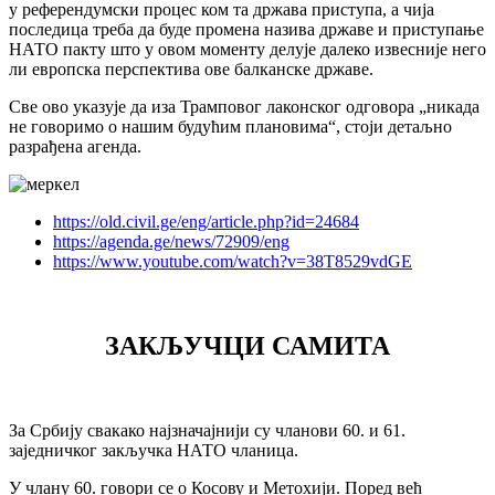
у референдумски процес ком та држава приступа, а чија
последица треба да буде промена назива државе и приступање
НАТО пакту што у овом моменту делује далеко извесније него
ли европска перспектива ове балканске државе.
Све ово указује да иза Трамповог лаконског одговора „никада
не говоримо о нашим будућим плановима“, стоји детаљно
разрађена агенда.
https://old.civil.ge/eng/article.php?id=24684
https://agenda.ge/news/72909/eng
https://www.youtube.com/watch?v=38T8529vdGE
ЗАКЉУЧЦИ САМИТА
За Србију свакако најзначајнији су чланови 60. и 61.
заједничког закључка НАТО чланица.
У члану 60. говори се о Косову и Метохији. Поред већ