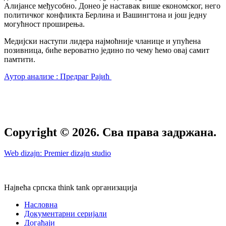
Алијансе међусобно. Донео је наставак више економског, него
политичког конфликта Берлина и Вашингтона и још једну
могућност проширења.
Медијски наступи лидера најмоћније чланице и упућена
позивница, биће вероватно једино по чему ћемо овај самит
памтити.
Аутор анализе : Предраг Рајић
Copyright © 2026. Сва права задржана.
Web dizajn: Premier dizajn studio
Највећа српска think tank организација
Насловна
Документарни серијали
Догађаји