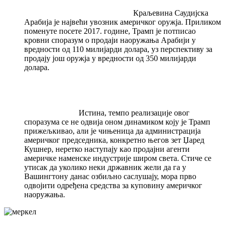
Краљевина Саудијска
Арабија је највећи увозник америчког оружја. Приликом
поменуте посете 2017. године, Трамп је потписао
кровни споразум о продаји наоружања Арабији у
вредности од 110 милијарди долара, уз перспективу за
продају још оружја у вредности од 350 милијарди
долара.
Истина, темпо реализације овог
споразума се не одвија оном динамиком коју је Трамп
прижељкивао, али је чињеница да администрација
америчког председника, конкретно његов зет Џаред
Кушнер, неретко наступају као продајни агенти
америчке наменске индустрије широм света. Стиче се
утисак да уколико неки државник жели да га у
Вашингтону данас озбиљно саслушају, мора прво
одвојити одређена средства за куповину америчког
наоружања.