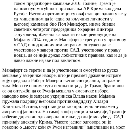
током предизборне кампање 2016. године, Трамп је
напоменуо могућност признавања АР Крима као дела
Русије. Његови противници су овај став доводили у везу
са чињеницом да је једна од кључних личности у
његовој кампањи био Пол Манафорт, иначе бивши
саветник четвртог председника Украјине Виктора
Јануковича, збаченог са власти након револуције на
Мајдану 2014. године. Манафорт је тренутно у притвору
у САД и под кривичном истрагом, оптужен да је
учествовао у завери против САД, учествовао у прању
новца, да се није држао лобистичких правила, као и да је
давао лажне изјаве под заклетвом.
Манафорт се терети и да је учествовао и омогућавао руско
мешање у америчке изборе, што је предмет државне истраге
коју предводи Роберт Малер и његов специјални, истражни
тим. Мора се напоменути и чињеница да је Трамп, бранивши
се од оптужби да се Русија мешала у америчке изборе,
наводио како је заправо украјинска Влада након Мајдана
пружала подршку његовом противкандидату Хилари
Клинтон. Истина, овај став је остао прилично незапажен у
америчкој јавности. На самој конференцији за медије, Трамп је
избегао директан одговор на питање, да ли је могуће да САД
признају анексију Крима. Уместо јасног одговора он је
говорио о „мосту који су Руси изградили“ (мисливши на мост