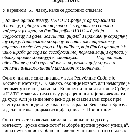
Лидери НАТО
У наредном, 61. члану, каже се дословно следеће
:
„Јачање односа између НАТО и Србије је од користи за
Алијансу, Србију и читав регион. Поздрављамо стални
напредак у изградњи партнерства НАТО – Србија и
подржавајући даљи политички дијалог и практичну сарадњу у
ту сврху. Понављамо потребу за сталним напретком у
дијалогу између Београда и Приштине, који треба да води ЕУ,
што треба да води ка свеобухватној нормализацији односа, у
облику правно обавезујућег споразума. Подстичемо
обе стране да убрзају напоре за нормализацију односа и
потпуну имплементацију претходних споразума.“
Очито, питање свих питања у вези Републике Србије је
Косово и Метохија. Свакако, ово није новост, али немогуће је
непоменути и овај моменат. Конкретни нивои сарадње Србије
и НАТО у закључцима нису разрађени, нити је за очекивати
да буду. Али је више него јасно да је сваки даљи корак при
евентуалном подизању квалитета сарадње Београда и Брисела
и даље питање „нормализације односа са Приштином“.
Оно што јесте повољан моменат је чињеница да се у
контексту „руске опасности“ и „борбе против руског утицаја“,
војна неутралност Србије не доводи у питање, нити се макар