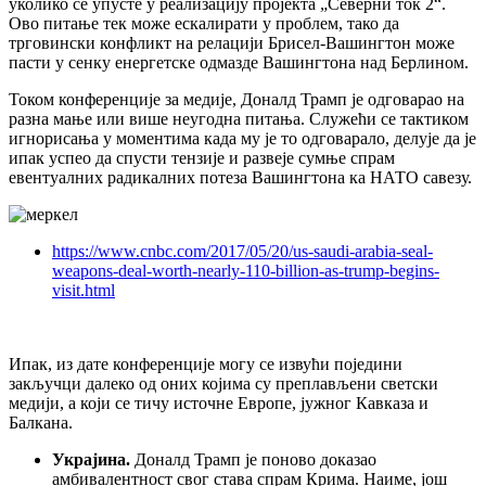
уколико се упусте у реализацију пројекта „Северни ток 2“.
Ово питање тек може ескалирати у проблем, тако да
трговински конфликт на релацији Брисел-Вашингтон може
пасти у сенку енергетске одмазде Вашингтона над Берлином.
Током конференције за медије, Доналд Трамп је одговарао на
разна мање или више неугодна питања. Служећи се тактиком
игнорисања у моментима када му је то одговарало, делује да је
ипак успео да спусти тензије и развеје сумње спрам
евентуалних радикалних потеза Вашингтона ка НАТО савезу.
https://www.cnbc.com/2017/05/20/us-saudi-arabia-seal-
weapons-deal-worth-nearly-110-billion-as-trump-begins-
visit.html
Ипак, из дате конференције могу се извући поједини
закључци далеко од оних којима су преплављени светски
медији, а који се тичу источне Европе, јужног Кавказа и
Балкана.
Украјина.
Доналд Трамп је поново доказао
амбивалентност свог става спрам Крима. Наиме, још