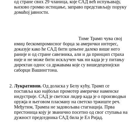
од стране свих 29 чланица, које САД већ испуњавају,
њихово громко истицање, заправо представљају поруку
домаћој јавности.
Тиме Трамп чува свој
имиџ бескомпромисног борца за амерички интерес,
доказује како ће САД бити цењене далеко више него
раније и од стране савезника, али и да принцип страха
није и не може бити искључен чак ни када је у питању
директан однос са државама које су вишедеценијски
саборци Вашингтона.
Лукративни.
Од доласка у Белу кућу, Трамп се
поставља као најбољи промотер америчке наменске
индустрије. САД је светски лидер када је о производњи
оружја и његовом пласману на светско тржиште реч.
Међутим, Трампа не задовољава стагнација. Прва
престоница коју је званично посетио од свог ступања на
дужност председника САД била је Ел Ријад.