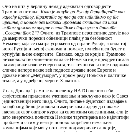
Оно на шта у Берлину немају адекватан одговор јесте
Трампово питање.
Како је могуће да Русију перципирате као
највећу претњу, тражите од нас да вас штитимо од те
претње, а потом без икаквих проблема склапате са том
истом државом вредне енергетске споразуме и правите
„Северни ток 2“?
Очито, из Трампове перспективе делује као
да амерички порески обвезници плаћају за безбедност
Немачке, која се сматра угрожена од стране Русије, а онда тој
истој Русији и њеној економији помаже, пунећи њен буџет и
купујући њене енергенте. Свакако, овде се крије и Трампово
незадовољство чињеницом да се Немачка није преорјентисала
на америчке изворе енергената, тзв. течни гас и није подржала
сличне напоре какве већ подносе државе нове Европе и
државе новог „Међуморја“, у првом реду Пољска и балтичке
земље, а у одређеној мери и Хрватска.
Ипак, Доналд Трамп је напослетку НАТО оценио себи
својственим придевима улепшавања и закључио како је Савез
јединственији него икад. Очито, питање буџетског издвајања
за одбрану, било је довољно америчком лидеру да покаже
наставак свог оштрог курса ка европским савезницима, али је
зато енергетска политика Немачке таргетирана као најочитији
проблем и с тим у вези је поново запрећено немачким
компанијама које могу потпасти под америчке санкције,