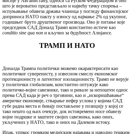
мисије у Авганистану, односи са Руском Федерацијом и оно
што је вероватно представљало и највећу тачку спорења –
испуњавање обавеза држава чланица у погледу финансијског
доприноса НАТО пакту у износу од најмање 2% од укупног,
годишњег бруто друштвеног производа. Ово је питање које
председник САД Доналд Трамп константно истиче као
conditio sine qua non
и кључно за будућност Алијансе.
ТРАМП И НАТО
Доналда Трампа политички можемо окарактерисати као
политичког суверенисту,
у извесном смислу економског
протекционисту и латентног изолационисту. Трамп не верује
у политички глобализам, константно оптужује како
политичко-војне савезнике, тако и ривале за непоштен однос
према САД када је реч о трговини, као и „искоришћавање“
америчке економије, стварање нефер услова у којима САД
губе радна места и бивају постављене у позицију у којој се
тако нешто од њих очекује, док истовремено носе обавезу
војне подршке и заштите својих савезника, како оних,
укључених у НАТО, тако и оних на Далеком истоку.
Ипак, упркос громким медијским најавама и наводно тешким