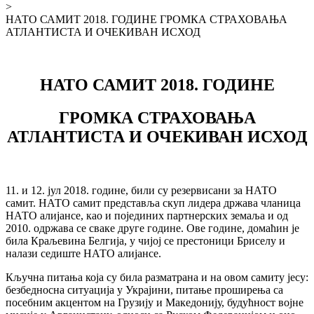
>
НАТО САМИТ 2018. ГОДИНЕ ГРОМКА СТРАХОВАЊА
АТЛАНТИСТА И ОЧЕКИВАН ИСХОД
НАТО САМИТ 2018. ГОДИНЕ
ГРОМКА СТРАХОВАЊА
АТЛАНТИСТА И ОЧЕКИВАН ИСХОД
11. и 12. јул 2018. године, били су резервисани за НАТО
самит. НАТО самит представља скуп лидера држава чланица
НАТО алијансе, као и појединих партнерских земаља и од
2010. одржава се сваке друге године. Ове године, домаћин је
била Краљевина Белгија, у чијој се престоници Бриселу и
налази седиште НАТО алијансе.
Кључна питања која су била разматрана и на овом самиту јесу:
безбедносна ситуација у Украјини, питање проширења са
посебним акцентом на Грузију и Македонију, будућност војне