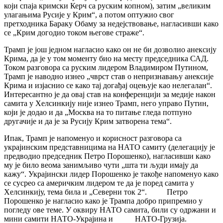
који спаја кримски Керч са руским копном), затим „великим
улагањима Русије у Крим“, а потом оптужио свог
претходника Бараку Обаму за недејствовање, нагласивши како
се „Крим догодио током његове страже“.
Трамп је још једном нагласио како он не би дозволио анексију
Крима, да је у том моменту био на месту председника САД.
Током разговора са руским лидером Владимиром Путином,
Трамп је наводно изнео „чврст став о непризнавању анексије
Крима и изјаснио се како тај догађај оцењује као нелегалан“.
Интересантно је да овај став на конференцији за медије након
самита у Хелсинкију није изнео Трамп, него управо Путин,
који је додао и да „Москва на то питање гледа потпуно
другачије и да је за Русију Крим затворена тема“.
Ипак, Трамп је напоменуо и корисност разговора са
украјинским представницима на НАТО самиту (делегацију је
предводио председник Петро Порошенко), нагласивши како
му је било веома занимљиво чути „шта ти људи имају да
кажу“. Украјински лидер Порошенко је такође напоменуо како
се сусрео са америчким лидером те да је поред самита у
Хелсинкију, тема била и „Северни ток 2“. Петро
Порошенко је нагласио како је Трампа добро припремио у
погледу ове теме.
У оквиру НАТО самита, били су одржани и
мини самити НАТО-Украјина и НАТО-Грузија.