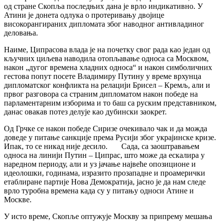
од стране Скопља последњих дана је врло индикативно. У
Атини је донета одлука о протеривању двојице
високорангираних дипломата због наводног антивладиног
деловања.
Наиме, Ципрасова влада је на почетку свог рада као један од
кључних циљева наводила отопљавање односа са Москвом,
након „дугог времена хладних односа“ и након симболичних
гестова попут посете Владимиру Путину у време врхунца
дипломатског конфликта на релацији Брисел – Кремљ, али и
првог разговора са страним дипломатом након победе на
парламентарним изборима и то баш са руским представником,
данас овакав потез делује као дубински заокрет.
Од Грчке се након победе Сиризе очекивало чак и да можда
доведе у питање санкције према Русији због украјинске кризе.
Ипак, то се никад није десило. Сада, са заоштравањем
односа на линији Путин – Ципрас, што може да ескалира у
наредном периоду, али и уз јачање највеће опозиционе и
идеолошки, годинама, изразито прозападне и проамерички
етаблиране партије Нова Демократија, јасно је да нам следе
врло туробна времена када су у питању односи Атине и
Москве.
У исто време, Скопље оптужује Москву за припрему мешања