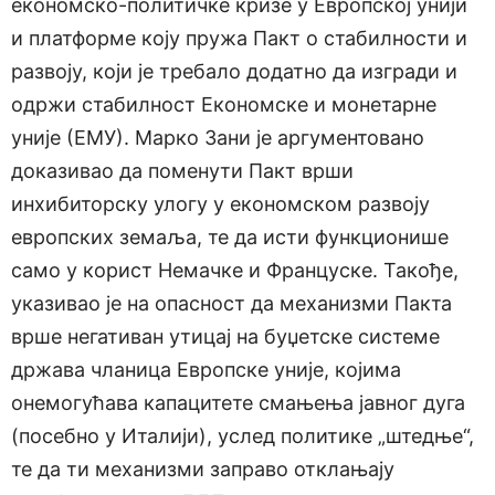
економско-политичке кризе у Европској унији
и платформе коју пружа Пакт о стабилности и
развоју, који је требало додатно да изгради и
одржи стабилност Економске и монетарне
уније (ЕМУ). Марко Зани је аргументовано
доказивао да поменути Пакт врши
инхибиторску улогу у економском развоју
европских земаља, те да исти функционише
само у корист Немачке и Француске. Такође,
указивао је на опасност да механизми Пакта
врше негативан утицај на буџетске системе
држава чланица Европске уније, којима
онемогућава капацитете смањења јавног дуга
(посебно у Италији), услед политике „штедње“,
те да ти механизми заправо отклањају