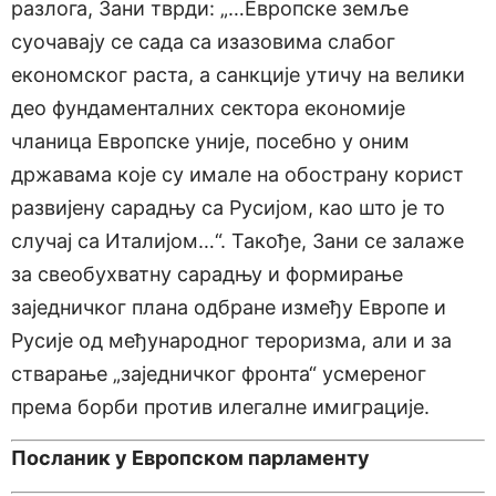
разлога, Зани тврди: „…Европске земље
суочавају се сада са изазовима слабог
економског раста, а санкције утичу на велики
део фундаменталних сектора економије
чланица Европске уније, посебно у оним
државама које су имале на обострану корист
развијену сарадњу са Русијом, као што је то
случај са Италијом…“. Такође, Зани се залаже
за свеобухватну сарадњу и формирање
заједничког плана одбране између Европе и
Русије од међународног тероризма, али и за
стварање „заједничког фронта“ усмереног
према борби против илегалне имиграције.
Посланик у Европском парламенту