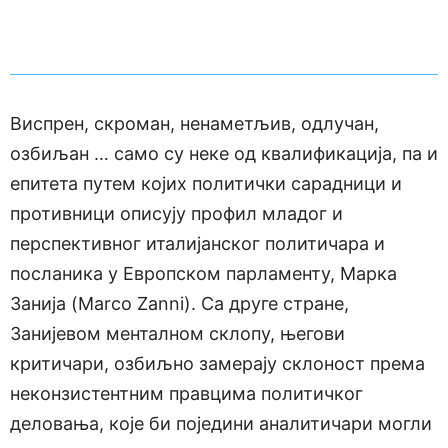
Виспрен, скроман, ненаметљив, одлучан,
озбиљан … само су неке од квалификација, па и
епитета путем којих политички сарадници и
противници описују профил младог и
перспективног италијанског политичара и
посланика у Европском парламенту, Марка
Занија (Marco Zanni). Са друге стране,
Занијевом менталном склопу, његови
критичари, озбиљно замерају склоност према
неконзистентним правцима политичког
деловања, које би поједини аналитичари могли