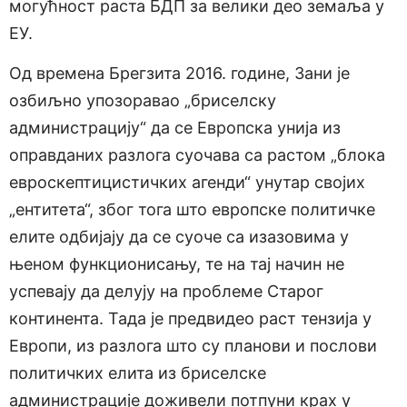
могућност раста БДП за велики део земаља у
ЕУ.
Од времена Брегзита 2016. године, Зани је
озбиљно упозоравао „бриселску
администрацију“ да се Европска унија из
оправданих разлога суочава са растом „блока
евроскептицистичких агенди“ унутар својих
„ентитета“, због тога што европске политичке
елите одбијају да се суоче са изазовима у
њеном функционисању, те на тај начин не
успевају да делују на проблеме Старог
континента. Тада је предвидео раст тензија у
Европи, из разлога што су планови и послови
политичких елита из бриселске
администрације доживели потпуни крах у