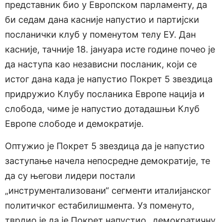
представник био у Европском парламенту, да
би седам дана касније напустио и партијски
посланички клуб у поменутом телу ЕУ. Дан
касније, тачније 18. јануара исте године почео је
да наступа као независни посланик, који се
истог дана када је напустио Покрет 5 звездица
придружио Клубу посланика Европе нација и
слобода, чиме је напустио дотадашњи Клуб
Европе слободе и демократије.
Оптужио је Покрет 5 звездица да је напустио
заступање начела непосредне демократије, те
да су његови лидери постали
„инструментализовани“ сегменти италијанског
политичког естабилишмента. Уз поменуто,
тврдио је да је Покрет напустио „демократичну