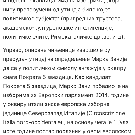
и подршке кандидатима на изборима, „који
нису препоручени од утицаја било којег
политичког субјекта“ (привредних трустова,
академско-културолошке интелигенције,
политичке елите, Римокатоличке цркве, итд).
Управо, описане чињенице извршиле су
пресудан утицај на опредељење Марка Занија
да се у политичком смислу ангажује у оквиру
снага Покрета 5 звездица. Као кандидат
Покрета 5 звездица, Марко Зани победио је на
изборима за Европски парламент 2014. године
у оквиру италијанске европске изборне
јединице Северозапад Италије (Circoscrizione
Italia nord-occidentale) , на основу чега је 1. јула
исте године постао посланик у овом европском