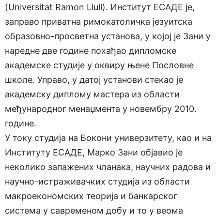
(Universitat Ramon Llull). Институт ЕСАДЕ је,
заправо приватна римокатоличка језуитска
образовно-просветна установа, у којој је Зани у
наредне две године похађао дипломске
академске студије у оквиру њене Пословне
школе. Управо, у датој установи стекао је
академску диплому мастера из области
међународног менаџмента у новембру 2010.
године.
У току студија на Бокони универзитету, као и на
Институту ЕСАДЕ, Марко Зани објавио је
неколико запажених чланака, научних радова и
научно-истраживачких студија из области
макроекономских теорија и банкарског
система у савременом добу и то у веома