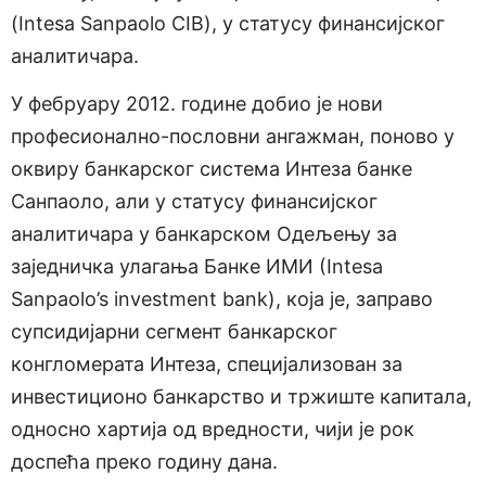
(Intesa Sanpaolo CIB), у статусу финансијског
аналитичара.
У фебруару 2012. године добио је нови
професионално-пословни ангажман, поново у
оквиру банкарског система Интеза банке
Санпаоло, али у статусу финансијског
аналитичара у банкарском Одељењу за
заједничка улагања Банке ИМИ (Intesa
Sanpaolo’s investment bank), која је, заправо
супсидијарни сегмент банкарског
конгломерата Интеза, специјализован за
инвестиционо банкарство и тржиште капитала,
односно хартија од вредности, чији је рок
доспећа преко годину дана.