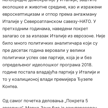
еколошке и животне средине, као и изражени
евроскептицизам и отпор према ангажману
Италије у Североатланском савезу-НАТО. У
претходним годинама, наведени покрет
залагао се за излазак Италије из еврозоне. Није
било много политичких аналитичара који су
пре десетак година веровали у велики
политички успех ове партије, која је и без
опредељеног идеолошког програма 2018.
године постала владајућа партија у Италији и
то у коалиционој влади премијера Ђузепе
Контеа.
Од самог почетка деловања „Покрета 5
звездица“, Марко Зани био је заинтересован,