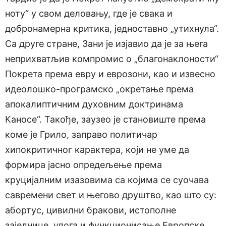
ноту“ у свом деловању, где је свака и
добронамерна критика, једноставно „утихнула“.
Са друге стране, Зани је изјавио да је за њега
неприхватљив компромис о „благонаклоности“
Покрета према евру и еврозони, као и извесно
идеолошко-програмско „окретање према
апокалиптичним духовним доктринама
Каносе“. Такође, заузео је становиште према
коме је Грило, заправо политичар
хипокритичног карактера, који не уме да
формира јасно опредељење према
круцијалним изазовима са којима се суочава
савремени свет и његово друштво, као што су:
абортус, цивилни бракови, истополне
заједнице, улога и функционисање Европске