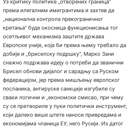
Уз критику политике „отворених граница“
према илегалним имигрантима и захтев да
„национална контрола прекограничног
кретања“ буде окосница функционисања тог
осетљивог механизма заштите држава
Европске уније, која би према њему требало да
добије и „бриселску подршку“, Марко Зани
снажно подржава идеју о потреби да званични
Брисел обнови дијалог и сарадњу са Руском
федерацијом, јер према мишљењу европског
посланика, антируске санкције изгубиле су
сваки логични и „економски смисао, при чему
су се претвориле у пуки политички инструмент,
који далеко више штете наноси привредама и
економијама чланица ЕУ, него Русији. Из датог