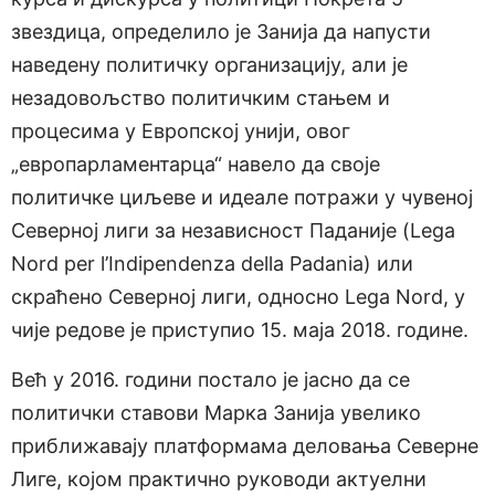
звездица, определило је Занија да напусти
наведену политичку организацију, али је
незадовољство политичким стањем и
процесима у Европској унији, овог
„европарламентарца“ навело да своје
политичке циљеве и идеале потражи у чувеној
Северној лиги за независност Паданије (Lega
Nord per l’Indipendenza della Padania) или
скраћено Северној лиги, односно Lega Nord, у
чије редове је приступио 15. маја 2018. године.
Већ у 2016. години постало је јасно да се
политички ставови Марка Занија увелико
приближавају платформама деловања Северне
Лиге, којом практично руководи актуелни