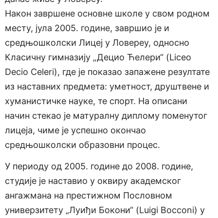
Након завршене основне школе у свом родном
месту, јула 2005. године, завршио је и
средњошколски Лицеј у Ловереу, односно
Класичну гимназију „Децио Ћелери“ (Liceo
Decio Celeri), где је показао запажене резултате
из наставних предмета: уметност, друштвене и
хуманистичке науке, те спорт. На описани
начин стекао је матуралну диплому поменутог
лицеја, чиме је успешно окончао
средњошколски образовни процес.
У периоду од 2005. године до 2008. године,
студије је наставио у оквиру академског
ангажмана на престижном Пословном
универзитету „Луиђи Бокони“ (Luigi Bocconi) у