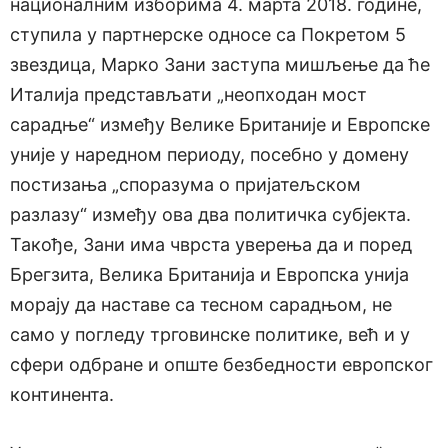
националним изборима 4. марта 2018. године,
ступила у партнерске односе са Покретом 5
звездица, Марко Зани заступа мишљење да ће
Италија представљати „неопходан мост
сарадње“ између Велике Британије и Европске
уније у наредном периоду, посебно у домену
постизања „споразума о пријатељском
разлазу“ између ова два политичка субјекта.
Такође, Зани има чврста уверења да и поред
Брегзита, Велика Британија и Европска унија
морају да наставе са тесном сарадњом, не
само у погледу трговинске политике, већ и у
сфери одбране и опште безбедности европског
континента.