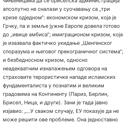
чињеницама да се бриселска администрација
апсолутно не сналази у суочавању са „три
кризе одједном“: економском кризом, која је
Грчку, па и земље јужне Европе довела готово
до „ивице амбиса“; имиграционом кризом, која
је изазвала фактичко укидање „Шенгенског
споразума и његовог прекограничног система“;
и безбедносном кризом, односно
неадекватним изналажењем одговора на
страховите терористичке нападе исламских
фундаменталиста у познатим и великим
градовима на Континенту (Париз, Берлин,
Брисел, Ница, и други). Зани је тада јавно
изјавио: „…У сваком случају, ЕУ показује да не
може решити ове проблеме. Она једноставно