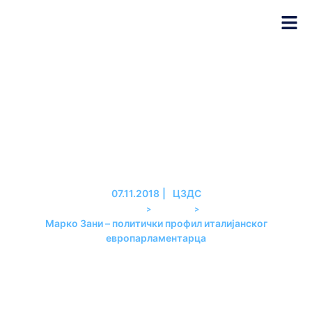
Марко Зани – политички
профил италијанског
европарламентарца
07.11.2018
|
ЦЗДС
>
>
PREMIER
АНАЛИЗЕ
Марко Зани – политички профил италијанског
европарламентарца