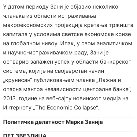
У датом периоду Зани је објавио неколико
чланака из области истраживања
макроекономских пројекција кретања тржишта
капитала у условима светске економске кризе
на глобалном нивоу. Ипак, у свом аналитичком
и научно-истраживачком раду, Зани је
остварио запажен успех у области банкарског
система, који је на својеврстан начин
„крунисан“ публиковањем чланка „Лажна и
опасна мантра независности централне банке“,
2013. године на веб-сајту новинског медија на
Интернету „The Economic Collapse“.
Политичка делатност Марка Занија
ПЕТ ЗВЕЗДИЦА