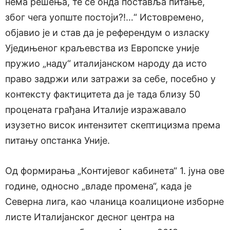
нема решења, те се онда поставља питање,
због чега уопште постоји?!…“ Истовремено,
објавио је и став да је референдум о изласку
Уједињеног краљевства из Европске уније
пружио „наду“ италијанском народу да исто
право задржи или затражи за себе, посебно у
контексту фактицитета да је тада близу 50
процената грађана Италије изражавало
изузетно висок интензитет скептицизма према
питању опстанка Уније.
Од формирања „Контијевог кабинета“ 1. јуна ове
године, односно „владе промена“, када је
Северна лига, као чланица коалиционе изборне
листе Италијанског десног центра на