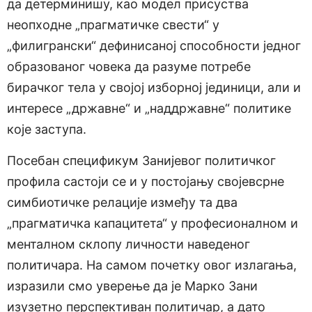
да детерминишу, као модел присуства
неопходне „прагматичке свести“ у
„филигрански“ дефинисаној способности једног
образованог човека да разуме потребе
бирачког тела у својој изборној јединици, али и
интересе „државне“ и „наддржавне“ политике
које заступа.
Посебан спецификум Занијевог политичког
профила састоји се и у постојању својевсрне
симбиотичке релације између та два
„прагматичка капацитета“ у професионалном и
менталном склопу личности наведеног
политичара. На самом почетку овог излагања,
изразили смо уверење да је Марко Зани
изузетно перспективан политичар, а дато