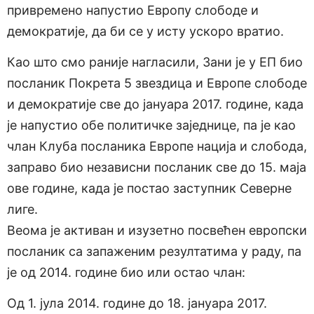
привремено напустио Европу слободе и
демократије, да би се у исту ускоро вратио.
Као што смо раније нагласили, Зани је у ЕП био
посланик Покрета 5 звездица и Европе слободе
и демократије све до јануара 2017. године, када
је напустио обе политичке заједнице, па је као
члан Клуба посланика Европе нација и слобода,
заправо био независни посланик све до 15. маја
ове године, када је постао заступник Северне
лиге.
Веома је активан и изузетно посвећен европски
посланик са запаженим резултатима у раду, па
је од 2014. године био или остао члан:
Од 1. јула 2014. године до 18. јануара 2017.