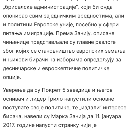
„бриселске администрације“, који би онда
опонирао свим заједничким вредностима, али
и политици Европске уније, посебно у сфери
питања имиграције. Према Занију, описане
чињенице представљале су главне разлоге
због којих се становништво европских земаља
и њихови бирачи на изборима опредељују за
десничарске и евроскептичне политичке
опције.
Уверење да су Покрет 5 звездица и његов
оснивач и лидер Грило напустили основне
постулате своје политике, те „издали“ интересе
бирача, навели су Марка Занија да 11. јануара
2017. године напусти странку чији је