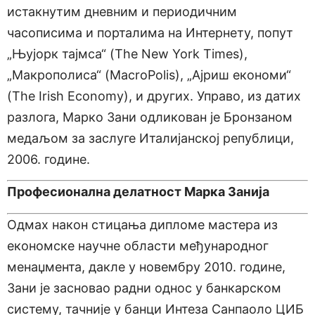
истакнутим дневним и периодичним
часописима и порталима на Интернету, попут
„Њујорк тајмса“ (The New York Times),
„Макрополиса“ (MacroPolis), „Ајриш економи“
(The Irish Economy), и других. Управо, из датих
разлога, Марко Зани одликован је Бронзаном
медаљом за заслуге Италијанској републици,
2006. године.
Професионална делатност Марка Занија
Одмах након стицања дипломе мастера из
економске научне области међународног
менаџмента, дакле у новембру 2010. године,
Зани је засновао радни однос у банкарском
систему, тачније у банци Интеза Санпаоло ЦИБ