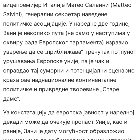
вицепремијер Италије Матео Салвини (Matteo
Salvini), генерални секретар наведене
политичке асоцијације. У наредне две године,
Зани је неколико пута (не само у наступима у
оквиру рада Европског парламента) изразио
уверење да се „приближава“ тренутак потпуног
урушавања Европске уније, па је чак и
оправдао тај суморни и потенцијални сценарио
краха ове наднационалне континенталне
политичке и привредне творевине „Старе
даме“.
Уз констатацију да европска јавност у наредној
декади може да очекује пропаст Уније, као и
раније, Зани је дату могућност образложио