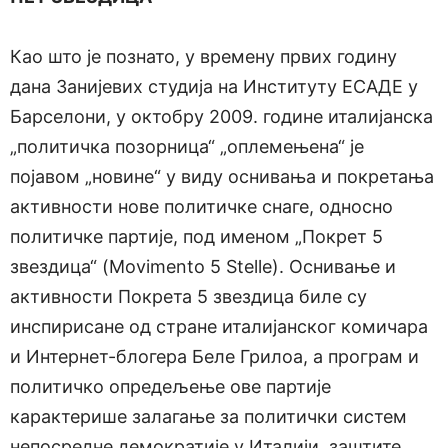
Као што је познато, у времену првих годину
дана Занијевих студија на Институту ЕСАДЕ у
Барселони, у октобру 2009. године италијанска
„политичка позорница“ „оплемењена“ је
појавом „новине“ у виду оснивања и покретања
активности нове политичке снаге, односно
политичке партије, под именом „Покрет 5
звездица“ (Movimento 5 Stelle). Оснивање и
активности Покрета 5 звездица биле су
инспирисане од стране италијанског комичара
и Интернет-блогера Беле Грилоа, а програм и
политичко опредељење ове партије
карактерише залагање за политички систем
непосредне демократије у Италији, заштите