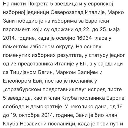
На листи Покрета 5 звездица и у европској
изборној јединици Северозапад Италије, Марко
Зани победио је на изборима за Европски
парламент, који су одржани од 22. до 25. маја
2014. године, када је освојио 16934 гласа у
поментом изборном округу. На основу
поменутих изборних резултата, у статусу једног
од 73 представника Италије у ЕП, а у заједници
са Тицијаном Бегин, Марком Валијем и
Елеонором Еви, постао је посланик у
„стразбурском представништву“ испред листе
5 звездица, као и члан Клуба посланика Европе
слободе и демократије. У неколико дана, од 16.
до 19. октобра 2014. године, Зани је био члан
Клуба Независни посланици, када је први пут и