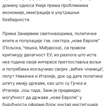
домену односа Уније према проблемима
економије, имиграција и унутрашње
безбедности.
Према Занијевим светоназорима, политичке
елите и популације тзв. сектора „нове Европе“
(Пољска, Чешка, Мађарска), са правом
критикују делатност ЕУ, из разлога што иста
низ година своје интересе претпоставља вољи
и потребама искључиво својих „већих чланица“,
попут Немачке и Италије, док од дате политике
штету имају државе, као што су Грчка и
Италија. Још тада, Зани је предвидео
могућност да државе „нове Европе“ у
будућности оформе блок унутар институција