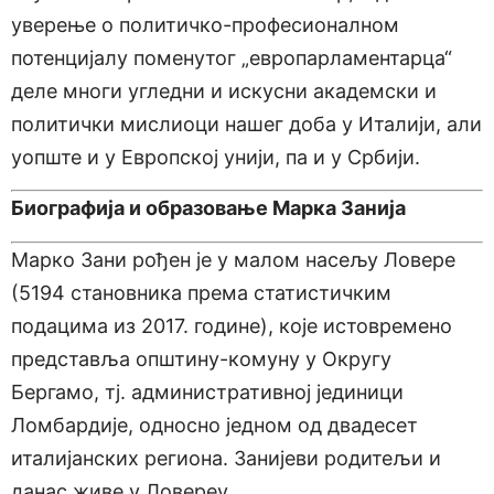
уверење о политичко-професионалном
потенцијалу поменутог „европарламентарца“
деле многи угледни и искусни академски и
политички мислиоци нашег доба у Италији, али
уопште и у Европској унији, па и у Србији.
Биографија и образовање Марка Занија
Марко Зани рођен је у малом насељу Ловере
(5194 становника према статистичким
подацима из 2017. године), које истовремено
представља општину-комуну у Округу
Бергамо, тј. административној јединици
Ломбардије, односно једном од двадесет
италијанских региона. Занијеви родитељи и
данас живе у Ловереу.