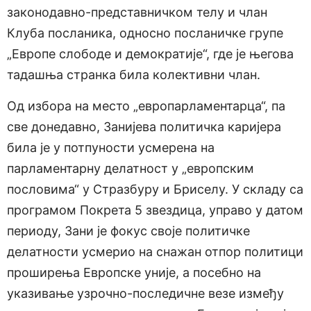
законодавно-представничком телу и члан
Клуба посланика, односно посланичке групе
„Европе слободе и демократије“, где је његова
тадашња странка била колективни члан.
Од избора на место „европарламентарца“, па
све донедавно, Занијева политичка каријера
била је у потпуности усмерена на
парламентарну делатност у „европским
пословима“ у Стразбуру и Бриселу. У складу са
програмом Покрета 5 звездица, управо у датом
периоду, Зани је фокус своје политичке
делатности усмерио на снажан отпор политици
проширења Европске уније, а посебно на
указивање узрочно-последичне везе између