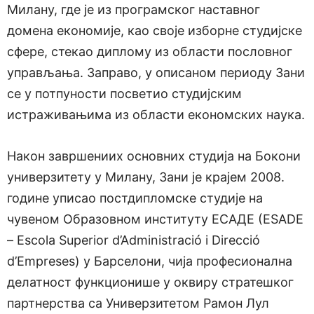
Милану, где је из програмског наставног
домена економије, као своје изборне студијске
сфере, стекао диплому из области пословног
управљања. Заправо, у описаном периоду Зани
се у потпуности посветио студијским
истраживањима из области економских наука.
Након завршениих основних студија на Бокони
универзитету у Милану, Зани је крајем 2008.
године уписао постдипломске студије на
чувеном Образовном институту ЕСАДЕ (ESADE
– Escola Superior d’Administració i Direcció
d’Empreses) у Барселони, чија професионална
делатност функционише у оквиру стратешког
партнерства са Универзитетом Рамон Лул