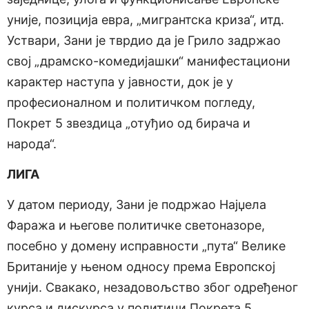
уније, позиција евра, „мигрантска криза“, итд.
Уствари, Зани је тврдио да је Грило задржао
свој „драмско-комедијашки“ манифестациони
карактер наступа у јавности, док је у
професионалном и политичком погледу,
Покрет 5 звездица „отуђио од бирача и
народа“.
ЛИГА
У датом периоду, Зани је подржао Најџела
Фаража и његове политичке светоназоре,
посебно у домену исправности „пута“ Велике
Британије у њеном односу према Европској
унији. Свакако, незадовољство због одређеног
курса и дискурса у политици Покрета 5