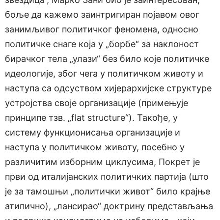
боље да кажемо заинтригиран појавом овог
занимљивог политичког феномена, односно
политичке снаге која у „борбе“ за наклоност
бирачког тела „улази“ без било које политичке
идеологије, због чега у политичком животу и
наступа са одсуством хијерархијске структуре
устројства своје организације (примењује
принципе тзв. „flat structure“). Такође, у
систему функционисања организације и
наступа у политичком животу, посебно у
различитим изборним циклусима, Покрет је
први од италијанских политичких партија (што
је за тамошњи „политички живот“ било крајње
атипично), „лансирао“ доктрину представљања