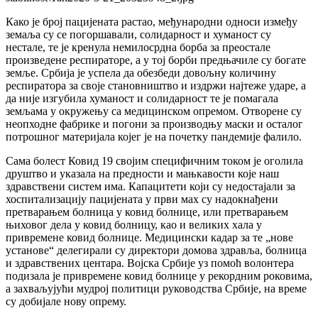
Како је број пацијената растао, међународни односи између
земаља су се погоршавали, солидарност и хуманост су
нестале, те је кренула немилосрдна борба за преостале
произведене респираторе, а у тој борби предњачиле су богате
земље. Србија је успела да обезбеди довољну количину
респиратора за своје становништво и издржи најтеже ударе, а
да није изгубила хуманост и солидарност те је помагала
земљама у окружењу са медицинском опремом. Отворене су
неопходне фабрике и погони за производњу маски и осталог
потрошног материјала којег је на почетку пандемије фалило.
Сама болест Ковид 19 својим специфичним током је оголила
друштво и указала на предности и мањкавости које наш
здравствени систем има. Капацитети који су недостајали за
хоспитализацију пацијената у први мах су надокнађени
претварањем болница у ковид болнице, или претварањем
њиховог дела у ковид болницу, као и великих хала у
привремене ковид болнице. Медицински кадар за те „нове
установе“ делегирали су директори домова здравља, болница
и здравствених центара. Војска Србије уз помоћ волонтера
подизала је привремене ковид болнице у рекордним роковима,
а захваљујући мудрој политици руководства Србије, на време
су добијале нову опрему.