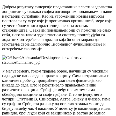
Добром резултату синергије представника власти и здравства
допринели су свакако својим одговорним понашањем и наши
најстарији суграђани. Као најугроженији новим вирусом
поштовали су мере које је прописивао кризни штаб, мере које
су често биле много драстичније него за остатак
становништва. Оваквим понашањем они су помогли не само
себи, него читавом здравственом систему поштеђујући га
додатних оптерећења и држави која би опет морала да
зауставља своје делимично „нормално“ функционисање и
оптерећење економије.
У међувремену, током трајања борбе, научници су уложили
надљудске напоре да направе вакцину. Сама истраживања и
клиничке пробе су пропраћене улагањем финансија као
никада до сада, што је резултирало прављењем више
различитих вакцина. Србија је међу првим земљама
обезбедила вакцине за своје грађане. И то не једну, него
четири: Спутњик В, Синофарм, Астра Зенеку и Фајзер, тиме
су грађани Србије за разлику од осталих земаља могли да
бирају између чак 4 вакцине. У почетку је вакцинација ишла
рапидно, број људи који се вакцинисао је растао до једног