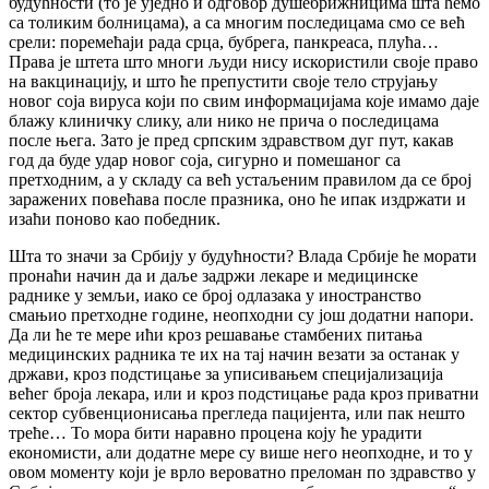
будућности (то је уједно и одговор душебрижницима шта ћемо
са толиким болницама), а са многим последицама смо се већ
срели: поремећаји рада срца, бубрега, панкреаса, плућа…
Права је штета што многи људи нису искористили своје право
на вакцинацију, и што ће препустити своје тело струјању
новог соја вируса који по свим информацијама које имамо даје
блажу клиничку слику, али нико не прича о последицама
после њега. Зато је пред српским здравством дуг пут, какав
год да буде удар новог соја, сигурно и помешаног са
претходним, а у складу са већ устаљеним правилом да се број
заражених повећава после празника, оно ће ипак издржати и
изаћи поново као победник.
Шта то значи за Србију у будућности? Влада Србије ће морати
пронаћи начин да и даље задржи лекаре и медицинске
раднике у земљи, иако се број одлазака у иностранство
смањио претходне године, неопходни су још додатни напори.
Да ли ће те мере ићи кроз решавање стамбених питања
медицинских радника те их на тај начин везати за останак у
држави, кроз подстицање за уписивањем специјализација
већег броја лекара, или и кроз подстицање рада кроз приватни
сектор субвенционисања прегледа пацијента, или пак нешто
треће… То мора бити наравно процена коју ће урадити
економисти, али додатне мере су више него неопходне, и то у
овом моменту који је врло вероватно преломан по здравство у