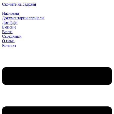
Скочите на садржај
Насловна
Документарни серијали
Догађаји
Емисије
Вести
Сарадници
О нама
Контакт