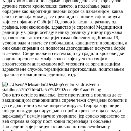
Када хронолошки погледамо горенаведене фазе, које су због
дужине текста хронолошки сажето, а подсећања ради
обрађене као најбитнији делови борбе са пандемијом, каква
слика и визија може да се предвиди са новим сојем вируса
који се појавио у Србији? Одговор је јасан, за разлику од
грађана, или економије, здравство је спремно! Медицински
радници у Србији осећају велику разлику у нивоу пружања
здравствене заштите пацијентима оболелим од Ковида 19,
услови рада и плате су побољшани, капацитети проширени, а
они сами спремни са подлогом двогодишњег искуства борбе
и лечења. Своје знање и систем који су градили кроз ове две
године преносе на млађе колеге које су често својим
волонтерским ангажманом већ упознати са организацијом
здравствене службе, терапијским протоколима, поштовањем
правила изолационих јединица, итд.
Оно што остаје за жаљење, јесте пропуштена прилика да се
вакцинацијом становништва спрече тежи случајеви болести и
да се драстично умањи ширење вируса. Теорија коју шире
поједини људи да вирус „мора проћи кроз све и да се људи
заражавају“ немају научно упориште, јер српско здравство се
већ спрема за борбу пост-ковид поремећаја и обољења.
Последице које је вирус остављао по тело лечићемо у