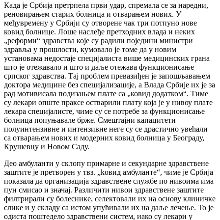
Када је Србија претрпела први удар, спремала се за наредни,
реновирањем старих болница и отварањем нових. У
међувремену у Србији су отворене чак три потпуно нове
ковид болнице. Лоше наслеђе претходних влада и неких
„реформи“ здравства које су радили поједини министри
здравља у прошлости, кумовало је томе да у новим
установама недостаје специјалиста више медицинских грана
што је отежавало и што и даље отежава функционисање
српског здравства. Тај проблем превазиђен је запошљавањем
доктора медицине без специјализације, а Влада Србије их је за
рад мотивисала подизањем плате са „ковид додатком“. Тиме
су лекари опште праксе остварили плату која је у нивоу плате
лекара специјалисте, чиме су се потребе за функционисање
болница попуњавале брже. Смештајни капацитети
полуинтензивне и интензивне неге су се драстично увећали
са отварањем нових и модерних ковид болница у Београду,
Крушевцу и Новом Саду.
Део амбуланти у склопу примарне и секундарне здравствене
заштите је претворен у твз. „kовид амбуланте“, чиме је Србија
показала да организација здравствене службе по нивоима има
пун смисао и значај. Различити нивои здравствене заштите
филтрирали су болеснике, селектовали их на основу клиничке
слике и у складу са истом упућивали их на даље лечење. То је
одиста поштедело здравствени систем, иако су лекари у