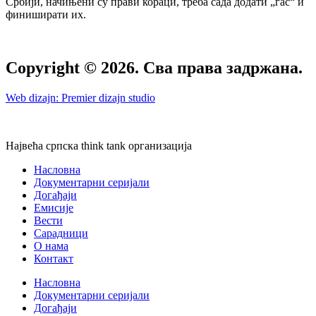
Србији, начињени су прави кораци, треба сада додати „гас“ и
финиширати их.
Copyright © 2026. Сва права задржана.
Web dizajn: Premier dizajn studio
Највећа српска think tank организација
Насловна
Документарни серијали
Догађаји
Емисије
Вести
Сарадници
О нама
Контакт
Насловна
Документарни серијали
Догађаји