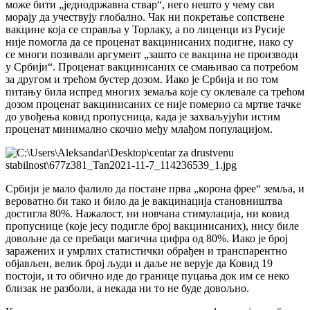
може бити „једнодржавна ствар“, него нешто у чему сви
морају да учествују глобално. Чак ни покретање сопствене
вакцине која се справља у Торлаку, а по лиценци из Русије
није помогла да се проценат вакцинисаних подигне, иако су
се многи позивали аргумент „зашто се вакцина не производи
у Србији“. Проценат вакцинисаних се смањивао са потребом
за другом и трећом бустер дозом. Иако је Србија и по том
питању била испред многих земаља које су оклевале са трећом
дозом проценат вакцинисаних се није померио са мртве тачке
до увођења ковид пропусница, када је захваљујући истим
проценат минимално скочио међу млађом популацијом.
Србији је мало фалило да постане прва „корона фрее“ земља, и
вероватно би тако и било да је вакцинација становништва
достигла 80%. Нажалост, ни новчана стимулација, ни ковид
пропуснице (које јесу подигле број вакцинисаних), нису биле
довољне да се пребаци магична цифра од 80%. Иако је број
заражених и умрлих статистички обрађен и транспарентно
објављен, велик број људи и даље не верује да Ковид 19
постоји, и то обично иде до границе пуцања док им се неко
близак не разболи, а некада ни то не буде довољно.