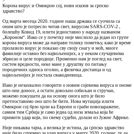
>
Корона вирус и Омикрон сој, нови изазов за српско
здравство?
Од марта месеца 2020. године наша држава се суочила са
оним што је потресло читав свет, вирусом SARS-COV-2 ,
болешћу Ковид 19, илити једноставно у народу названом
„Короном“. Иако се у почетку није мислило да један из групе
корона вируса може да направи толику пометњу, како је време
пролазило вирус је показао сву своју снагу и моћ, многе
фамилије оставио без највољенијих, а у неким случајевима
збрисао и целе породице. Променио нам је поглед на свет,
систем вредности, неке мане у друштву по питању
породичних односа оголио, а физичка дистанца и од
највољенијих је постала свакодневица.
Иако је незахвално говорити о новим сојевима вируса и ономе
што они доносе, а остати довољно озбиљан и стручан,
можемо покушати да на основу онога што је било
претпоставимо оно што ће бити. Нова мутација илити
Омикрон сој брзо хрли ка Европи и граби новозаражене,
самим тим Србија је само једна од низа земаља која ће
примити удар који, по свему судећи, долази из Јужне Африке.
Није никаква тајна, а велика је истина, да српско здравство
није било спремно за удар вируса у марту 2020. године, те да