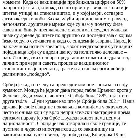
момента. Када се вакцинација приближила цифри од 50%
напросто је стала, и можда се по први пут видело колики је
штетан утицај на становништво, и у којој мери, остварио
антиваксерски лоби. Захваљујући ирационалном страху од
непознатог, друштвене мреже које су нам у почетку биле
савезник, бивају преплављене ставовима псеудостручњака,
чиме су довеле до штете по друштво са последицама с којима
ћемо се дуго суочавати и када се епидемија заврши. Народ је
на кључном испиту зрелости, а због неодговорних утицајних
појединаца који су видели шансу за политичко деловање –
пао. И поред свих напора представника власти и здравства,
личних примера и савета, проценаз вакцинисаног
становништва је престао да расте и антиваксерски лоби је
делимично „победио“.
Србија је тада на челу са председником опет показала своју
хуманост. Можда ће једног дана поред табле Црвеног крста у
Женеви „Буди хуман као што је Србија била 1885“ стајати и
друга табла – „Буди хуман као што је Србија била 2021“. Наша
држава је своје вакцине поклањала комшијама у окружењу,
често и онима који су врло непријатељски настројени према
српском народу јер за Србе „људски живот нема цену и
националност“. Србија је чак отворила и своје границе, те
пустила и људе из инострантсва да се вакцинишу на
вакциналним пунктовима, јер победа над Ковид-ом 19 не