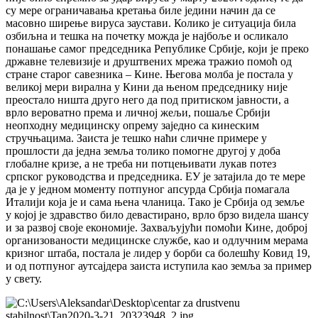
су мере ограничавања кретања биле једини начин да се
масовно ширење вируса заустави. Колико је ситуација била
озбиљна и тешка на почетку можда је најбоље и осликало
понашање самог председника Републике Србије, који је преко
државне телевизије и друштвених мрежа тражио помоћ од
стране старог савезника – Кине. Његова молба је постала у
великој мери вирална у Кини да њеном председнику није
преостало ништа друго него да под притиском јавности, а
врло вероватно према и личној жељи, пошаље Србији
неопходну медицинску опрему заједно са кинеским
стручњацима. Заиста је тешко наћи сличне примере у
прошлости да једна земља толико помогне другој у доба
глобалне кризе, а не треба ни потцењивати лукав потез
српског руководства и председника. ЕУ је затајила до те мере
да је у једном моменту потпуног апсурда Србија помагала
Италији која је и сама њена чланица. Тако је Србија од земље
у којој је здравство било девастирано, врло брзо видела шансу
и за развој своје економије. Захваљујући помоћи Кине, доброј
организованости медицинске службе, као и одлучним мерама
кризног штаба, постала је лидер у борби са болешћу Ковид 19,
и од потпуног аутсајдера заиста иступила као земља за пример
у свету.