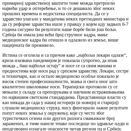
примарној здравственој заштити тиме можда претрпели
највећи удар и оптерећење, и то се дешавало због неких
прошлих времена и недостатка специјалиста. Да се у
здравство улагало у мандатима неких претходних министара и
да су реформе здравства ишле у правцу у којем иду задњих 6-7
година сигурно би резултати наше борбе били још бољи.
Србија би имала још већи број стручног кадра, мање
медицинског кадра би отишло и одлазило из земље, више
пацијената би преживело.
Истина се оголила и са причом како „најбољи лекари одлазе“,
криза изазвана пандемијом је показала супротно, да ипак
можда „ баш најбољи остају“ и носе се са свим манама и
предностима које носи рад у српском здравству. Лекари, сестре
и техничари, као и остало медицинско особље показало је
висок степен професионалности, знања и свега оног што
квалитетно школовање носи. Терапијски протоколи су се
мењали у складу са препорукама и научним истраживањима
по највишим светским стандардима. Представници власти су
као никада до сада у нашој историји (и новијој и старијој)
слушали медицинску струку, нису фингирали лажне резултате
попут неких земаља у окружењу, које су често због
туристичких сезона или других разлога смањивале број
заражених, и тиме нанеле тешке последице по здравље људи и
неодговорно излагале опасности читав регион па и Србију.