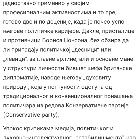
једноставно применио у својим
професионалним активностима и то пре,
готово две и по деценије, када је почео успон
његове политичке каријере. Дакле, присталице
и противници Бориса Џонсона, без обзира да
ли припадају политичкој „десници“ или
„левици“, за главне врлине, али и основне мане
у структури личности бившег шефа британске
дипломатије, наводе његову „духовиту
природу“, која у потпуности одступа од
традиционалног и конвенционалног понашања
политичара из редова Конзервативне партије
(Conservative party).
Упркос критикама медија, политичког и
духовно-интелектуалног „естабилишмента“, као