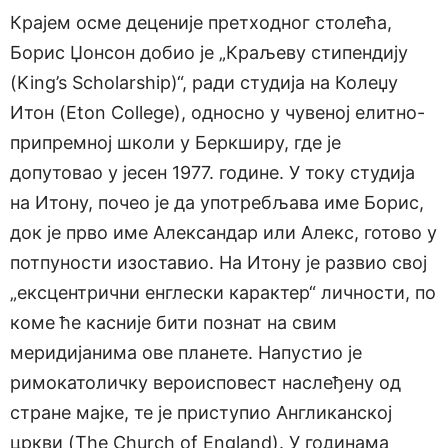
Крајем осме деценије претходног столећа,
Борис Џонсон добио је „Краљеву стипендију
(King’s Scholarship)“, ради студија на Колеџу
Итон (Eton College), односно у чувеној елитно-
припремној школи у Беркширу, где је
допутовао у јесен 1977. године. У току студија
на Итону, почео је да употребљава име Борис,
док је прво име Александар или Алекс, готово у
потпуности изоставио. На Итону је развио свој
„ексцентрични енглески карактер“ личности, по
коме ће касније бити познат на свим
меридијанима ове планете. Напустио је
римокатоличку вероисповест наслеђену од
стране мајке, те је приступио Англиканској
цркви (The Church of England). У годинама