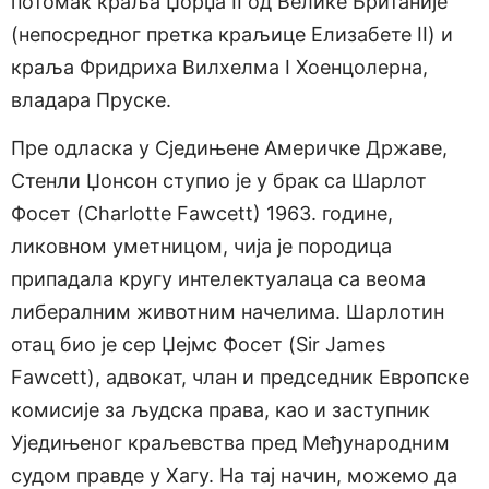
потомак краља Џорџа II од Велике Британије
(непосредног претка краљице Елизабете II) и
краља Фридриха Вилхелма I Хоенцолерна,
владара Пруске.
Пре одласка у Сједињене Америчке Државе,
Стенли Џонсон ступио је у брак са Шарлот
Фосет (Charlotte Fawcett) 1963. године,
ликовном уметницом, чија је породица
припадала кругу интелектуалаца са веома
либералним животним начелима. Шарлотин
отац био је сер Џејмс Фосет (Sir James
Fawcett), адвокат, члан и председник Европске
комисије за људска права, као и заступник
Уједињеног краљевства пред Међународним
судом правде у Хагу. На тај начин, можемо да