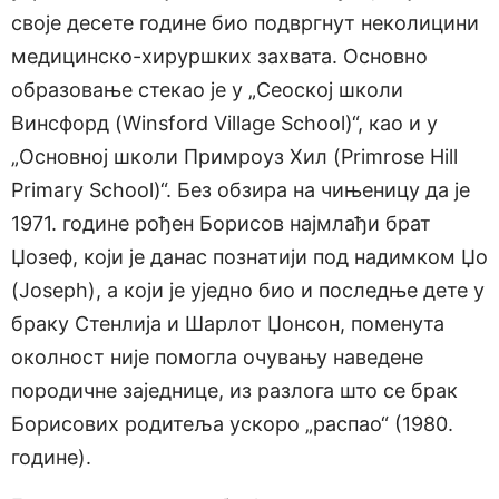
своје десете године био подвргнут неколицини
медицинско-хируршких захвата. Основно
образовање стекао је у „Сеоској школи
Винсфорд (Winsford Village School)“, као и у
„Основној школи Примроуз Хил (Primrose Hill
Primary School)“. Без обзира на чињеницу да је
1971. године рођен Борисов најмлађи брат
Џозеф, који је данас познатији под надимком Џо
(Joseph), а који је уједно био и последње дете у
браку Стенлија и Шарлот Џонсон, поменута
околност није помогла очувању наведене
породичне заједнице, из разлога што се брак
Борисових родитеља ускоро „распао“ (1980.
године).