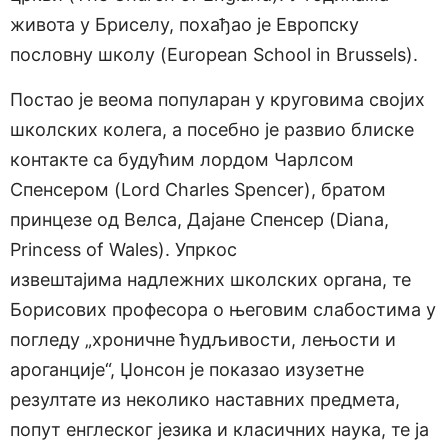
живота у Бриселу, похађао је Европску
пословну школу (European School in Brussels).
Постао је веома популаран у круговима својих
школских колега, а посебно је развио блиске
контакте са будућим лордом Чарлсом
Спенсером (Lord Charles Spencer), братом
принцезе од Велса, Дајане Спенсер (Diana,
Princess of Wales). Упркос
извештајима надлежних школских органа, те
Борисових професора о његовим слабостима у
погледу „хроничне ћудљивости, лењости и
ароганције“, Џонсон је показао изузетне
резултате из неколико наставних предмета,
попут енглеског језика и класичних наука, те ја