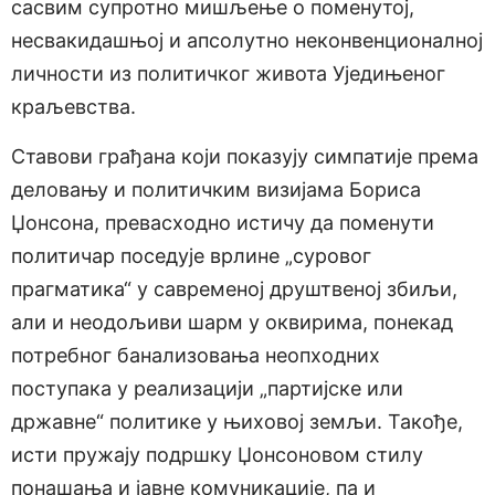
сасвим супротно мишљење о поменутој,
несвакидашњој и апсолутно неконвенционалној
личности из политичког живота Уједињеног
краљевства.
Ставови грађана који показују симпатије према
деловању и политичким визијама Бориса
Џонсона, превасходно истичу да поменути
политичар поседује врлине „суровог
прагматика“ у савременој друштвеној збиљи,
али и неодољиви шарм у оквирима, понекад
потребног банализовања неопходних
поступака у реализацији „партијске или
државне“ политике у њиховој земљи. Такође,
исти пружају подршку Џонсоновом стилу
понашања и јавне комуникације, па и