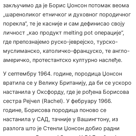
закључимо да је Борис Џонсон потомак веома
„шареноликог етничког и духовног породичног
порекла“, те је касније и сам дефинисао своју
личност „као продукт melting pot операције“,
где препознајемо руско-јеврејско, турско-
муслиманско, католичко-француско, те англо-
америчко, протестантско културно наслеђе.
У септембру 1964. године, породица Џонсон
вратила се у Велику Британију, да би се ускоро
настанила у Оксфорду, где је рођена Борисова
сестра Рејчел (Rachel). У фебруару 1966.
године, Борисова породица поново се
настанила у САД, тачније у Вашингтону, из
разлога што је Стенли Џонсон добио радни