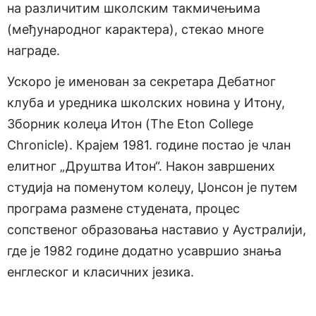
на различитим школским такмичењима
(међународног карактера), стекао многе
награде.
Ускоро је именован за секретара Дебатног
клуба и уредника школских новина у Итону,
Зборник колеџа Итон (The Eton College
Chronicle). Крајем 1981. године постао је члан
елитног „Друштва Итон“. Након завршених
студија на поменутом колеџу, Џонсон је путем
програма размене студената, процес
сопственог образовања наставио у Аустралији,
где је 1982 године додатно усавршио знања
енглеског и класичних језика.