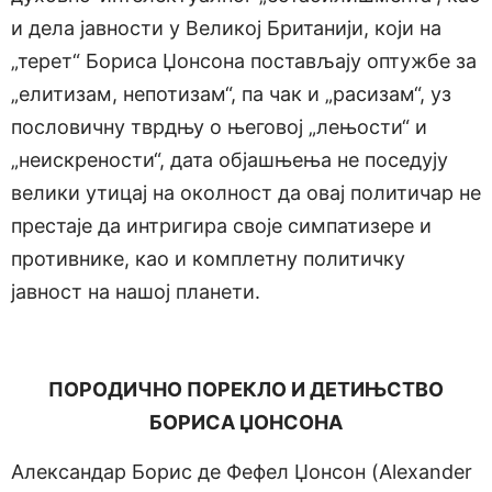
и дела јавности у Великој Британији, који на
„терет“ Бориса Џонсона постављају оптужбе за
„елитизам, непотизам“, па чак и „расизам“, уз
пословичну тврдњу о његовој „лењости“ и
„неискрености“, дата објашњења не поседују
велики утицај на околност да овај политичар не
престаје да интригира своје симпатизере и
противнике, као и комплетну политичку
јавност на нашој планети.
ПОРОДИЧНО ПОРЕКЛО И ДЕТИЊСТВО
БОРИСА ЏОНСОНА
Александар Борис де Фефел Џонсон (Alexander