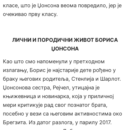
класе, што је Џонсона веома повредило, јер је
очекивао прву класу.
ЛИЧНИ И ПОРОДИЧНИ ЖИВОТ БОРИСА
ЏОНСОНА
Као што смо напоменули у претходном
излагању, Борис је најстарије дете рођено у
браку његових родитеља, Стенлија и Шарлот.
Џонсонова сестра, Рејчел, утицајна је
књижевница и новинарка, која у приличној
мери критикује рад свог познатог брата,
посебно у вези са његовим активностима око
Брегзита. Из датог разлога, у парилу 2017.