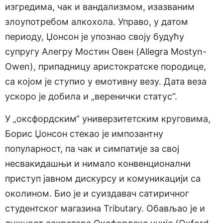
изгредима, чак и вандализмом, изазваним
злоупотребом алкохола. Управо, у датом
периоду, Џонсон је упознао своју будућу
супругу Алегру Мостин Овен (Allegra Mostyn-
Owen), припадницу аристократске породице,
са којом је ступио у емотивну везу. Дата веза
ускоро је добила и „веренички статус“.
У „оксфордским“ универзитетским круговима,
Борис Џонсон стекао је импозантну
популарност, па чак и симпатије за свој
несвакидашњи и нимало конвенционални
приступ јавном дискурсу и комуникацији са
околином. Био је и суиздавач сатиричног
студентског магазина Tributary. Обављао је и