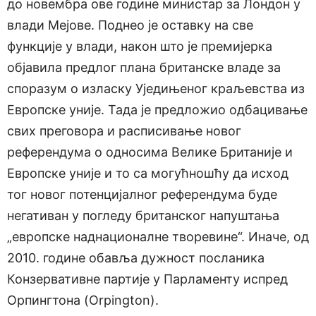
до новембра ове године министар за Лондон у
влади Мејове. Поднео је оставку на све
функције у влади, након што је премијерка
објавила предлог плана британске владе за
споразум о изласку Уједињеног краљевства из
Европске уније.
Тада је предложио одбацивање
свих преговора и расписивање новог
референдума о односима Велике Британије и
Европске уније и то са могућношћу да исход
тог новог потенцијалног референдума буде
негативан у погледу британског напуштања
„европске наднационалне творевине“. Иначе, од
2010. године обавља дужност посланика
Конзервативне партије у Парламенту испред
Орпингтона (Orpington).