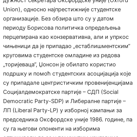
дужност секретара Оксфордске уније (Oxford
Union), односно најпрестижније студентске
организације. Без обзира што су у датом
периоду Борисова политичка опредељења
перцепирана као конзервативна, али и упркос
чињеници да је припадао „естаблишментским“
круговима студентске омладине из редова
„торијеваца“, Џонсон је обилато користио
подршку и помоћ студентских асоцијација које
су припадале центристичким провенијенцијама
Социјалдемократске партије – СДП (Social
Democratic Party-SDP) и Либералне партије –
ЛП (Liberal Party-LP) у изборној кампањи за
председника Оксфордске уније 1986. године, па
су га његови опоненти на изборима