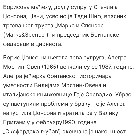
Борисова маћеху, другу супругу Стенлија
Џонсона, Џени, усвојио је Теди Шиф, власник
трговачког труста „Маркс и Спенсер
(Marks&Spencer)“ и председник Британске
федерације циониста.
Борис Џонсон и његова прва супруга, Алегра
Мостин-Овен (1965) венчали су се 1987. године.
Алегра је ћерка британског историчара
уметности Вилијама Мостин-Овена и
италијанске књижевнице Гаје Сервадио. Убрзо
су наступили проблеми у браку, те је Алегра
напустила Џонсона и вратила се у Велику
Британију у фебруару1990. године.
„Оксфордска љубав“, окончана је након шест