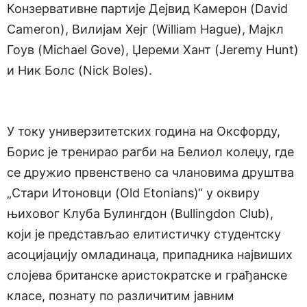
Конзервативне партије Дејвид Камерон (David
Cameron), Вилијам Хејг (William Hague), Мајкл
Гоув (Michael Gove), Џереми Хант (Jeremy Hunt)
и Ник Болс (Nick Boles).
У току универзитетских година на Оксфорду,
Борис је тренирао рагби на Белиол колеџу, где
се дружио првенствено са члановима друштва
„Стари Итоновци (Old Etonians)“ у оквиру
њиховог Клуба Булингдон (Bullingdon Club),
који је представљао елитистичку студентску
асоцијацију омладинаца, припадника највиших
слојева британске аристократске и грађанске
класе, познату по различитим јавним