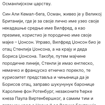
Османлијском царству.
Син Али Кемал-бега, Осман, живео је у Великој
Британији, где је за своје лично име узео своје
некадашње средње име Вилфред, а као
презиме, користио је породично име своје
мајке – Џонсон. Управо, Вилфред Џонсон био је
отац Стенлија Џонсона, а на крају и деда
Бориса Џонсона. Такође, путем мајчине
породичне линије, Стенли је имао енглеско,
немачко и француско етничко порекло, те
куриозитет представља и чињеница да је
Борисов отац, заправо шукунунук баронице
Каролине фон Ротенбург, незаконите ћерке
кнеза Паула Виртенбершког, а самим тим и