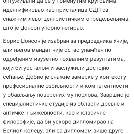
оптуживали да се у поменутим круговима
идентификовао као присталица СДП са
снажним лево-центристичким опредељењима,
што је Џонсон упорно негирао.
Борис Џонсон је изабран за председника Уније,
али његов мандат није остао упамћен по
одређеним изузетно похвалним резултатима,
који би уосталом и заслужили достојно
сећање. Добио је снажне замерке у контексту
професионалне озбиљности и компетентности
у обављању поверених му послова. Завршио је
специјалистичке студије из области древне и
античке књижевности, као и класичне
философије, да би ускоро дипломирао на
Белиол колеџу, али са дипломом више друге