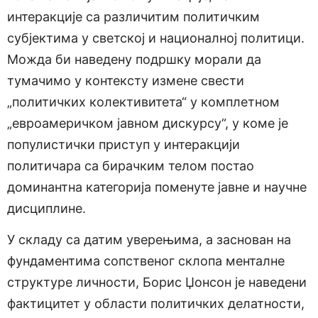
интеракције са различитим политичким
субјектима у светској и националној политици.
Можда би наведену подршку морали да
тумачимо у контексту измене свести
„политичких колективитета“ у комплетном
„евроамеричком јавном дискурсу“, у коме је
популистички приступ у интеракцији
политичара са бирачким телом постао
доминантна категорија поменуте јавне и научне
дисциплине.
У складу са датим уверењима, а заснован на
фундаментима сопственог склопа менталне
структуре личности, Борис Џонсон је наведени
фактицитет у области политичких делатности,