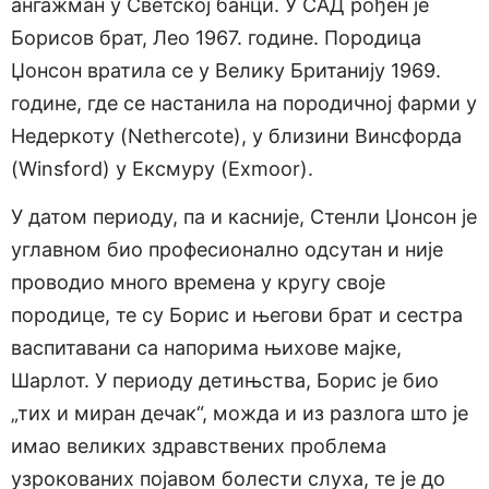
ангажман у Светској банци. У САД рођен је
Борисов брат, Лео 1967. године. Породица
Џонсон вратила се у Велику Британију 1969.
године, где се настанила на породичној фарми у
Недеркоту (Nethercote), у близини Винсфорда
(Winsford) у Ексмуру (Exmoor).
У датом периоду, па и касније, Стенли Џонсон је
углавном био професионално одсутан и није
проводио много времена у кругу своје
породице, те су Борис и његови брат и сестра
васпитавани са напорима њихове мајке,
Шарлот. У периоду детињства, Борис је био
„тих и миран дечак“, можда и из разлога што је
имао великих здравствених проблема
узрокованих појавом болести слуха, те је до