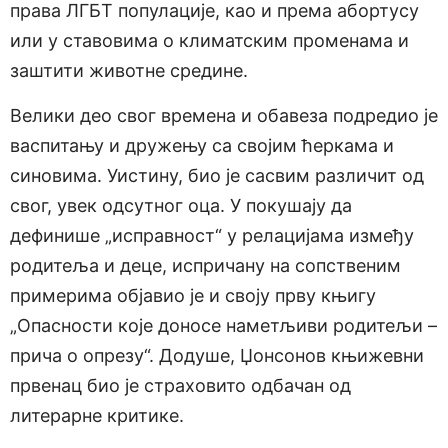
права ЛГБТ популације, као и према абортусу
или у ставовима о климатским променама и
заштити животне средине.
Велики део свог времена и обавеза подредио је
васпитању и дружењу са својим ћеркама и
синовима. Уистину, био је сасвим различит од
свог, увек одсутног оца. У покушају да
дефинише „исправност“ у релацијама између
родитеља и деце, испричану на сопственим
примерима објавио је и своју прву књигу
„Опасности које доносе наметљиви родитељи –
прича о опрезу“. Додуше, Џонсонов књижевни
првенац био је страховито одбачан од
литерарне критике.