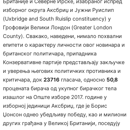
Британије и Севeрне Ирске, изабраног испред
изборног округа Аксбриџ и Јужни Руислип
(Uxbridge and South Ruislip constituency) у
Грофовији Велики Лондон (Greater London
County). Свакако, наведени, нимало похвални
епитети о карактеру личности овог новинара и
британског политичара, припадника
Конзервативне партије представљају закључке
и уверења његових политичких противника и
критичара, док
23716
гласача, односно
50,8
процената бирача од укупног бирачког тела
изашлог на Опште изборе 2017. године у
изборној јединици Аксбриџ, где је Борис
Џонсон однео убедљиву победу, као и милиони
других грађана у Великој Британији, поседују