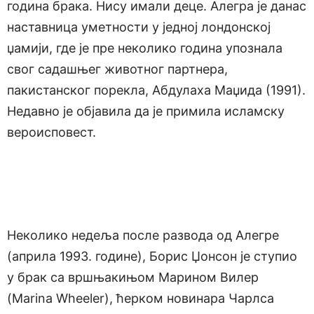
година брака. Нису имали деце. Алегра је данас
наставница уметности у једној лондонској
џамији, где је пре неколико година упознала
свог садашњег животног партнера,
пакистанског порекла, Абдулаха Маџида (1991).
Недавно је објавила да је примила исламску
вероисповест.
Неколико недеља после развода од Алегре
(априла 1993. године), Борис Џонсон је ступио
у брак са вршњакињом Марином Вилер
(Marina Wheeler), ћерком новинара Чарлса