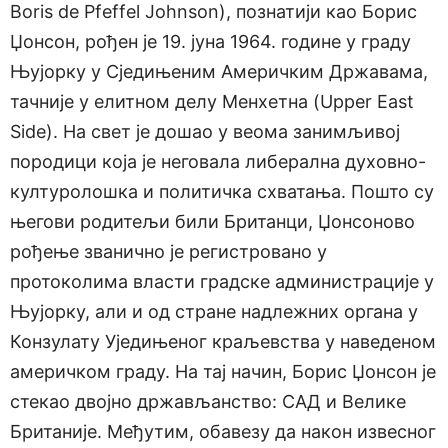
Boris de Pfeffel Johnson), познатији као Борис
Џонсон, рођен је 19. јуна 1964. године у граду
Њујорку у Сједињеним Америчким Државама,
тачније у елитном делу Менхетна (Upper East
Side). На свет је дошао у веома занимљивој
породици која је неговала либерална духовно-
културолошка и политичка схватања. Пошто су
његови родитељи били Британци, Џонсоново
рођење званично је регистровано у
протоколима власти градске администрације у
Њујорку, али и од стране надлежних органа у
Конзулату Уједињеног краљевства у наведеном
америчком граду. На тај начин, Борис Џонсон је
стекао двојно држављанство: САД и Велике
Британије. Међутим, обавезу да након извесног