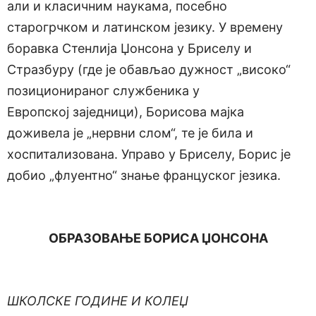
али и класичним наукама, посебно
старогрчком и латинском језику. У времену
боравка Стенлија Џонсона у Бриселу и
Стразбуру (где је обављао дужност „високо“
позиционираног службеника у
Европској заједници), Борисова мајка
доживела је „нервни слом“, те је била и
хоспитализована. Управо у Бриселу, Борис је
добио „флуентно“ знање француског језика.
ОБРАЗОВАЊЕ БОРИСА ЏОНСОНА
ШКОЛСКЕ ГОДИНЕ И КОЛЕЏ