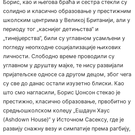
Борис, као и његова браћа и сестра стекли су
солидно и класично образовање у престижним
школским центрима у Великој Британији, али у
периоду тог „каснијег детињства“ и
„тинејџерства“, били су углавном усамљени у
погледу неопходне социјализације њихових
личности. Слободно време проводили су
углавном у друштву мајке, те нису развијали
пријатељске односе са другом децом, због чега
су све до данас остали изузетно блиски. Као
што смо нагласили, Борис Џонсон стекао је
престижно, класично образовање, првобитно у
средњошколском колеџу „Ешдаун Хаус
(Ashdown House)“ у Источном Сасексу, где је
развију снажну везу и симпатије према рагбију,