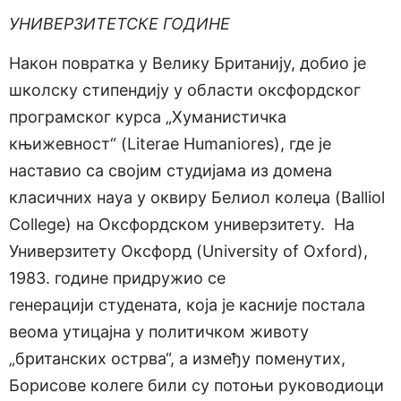
УНИВЕРЗИТЕТСКЕ ГОДИНЕ
Након повратка у Велику Британију, добио је
школску стипендију у области оксфордског
програмског курса „Хуманистичка
књижевност“ (Literae Humaniores), где је
наставио са својим студијама из домена
класичних науа у оквиру Белиол колеџа (Balliol
College) на Оксфордском универзитету.
На
Универзитету Оксфорд (University of Oxford),
1983. године придружио се
генерацији студената, која је касније постала
веома утицајна у политичком животу
„британских острва“, а између поменутих,
Борисове колеге били су потоњи руководиоци