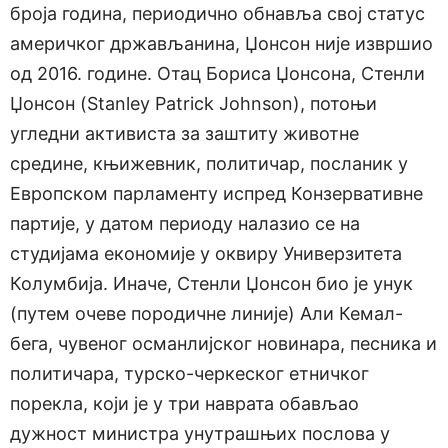
броја година, периодично обнавља свој статус
америчког држављанина, Џонсон није извршио
од 2016. године. Отац Бориса Џонсона, Стенли
Џонсон (Stanley Patrick Johnson), потоњи
угледни активиста за заштиту животне
средине, књижевник, политичар, посланик у
Европском парламенту испред Конзервативне
партије, у датом периоду налазио се на
студијама економије у оквиру Универзитета
Колумбија. Иначе, Стенли Џонсон био је унук
(путем очеве породичне линије) Али Кемал-
бега, чувеног османлијског новинара, песника и
политичара, турско-черкеског етничког
порекла, који је у три наврата обављао
дужност министра унутрашњих послова у