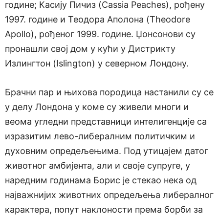
године; Касију Пичиз (Cassia Peaches), рођену
1997. године и Теодора Аполона (Theodore
Apollo), рођеног 1999. године. Џонсонови су
пронашли свој дом у кући у Дистрикту
Излингтон (Islington) у северном Лондону.
Брачни пар и њихова породица настанили су се
у делу Лондона у коме су живели многи и
веома угледни представници интелигенције са
изразитим лево-либералним политичким и
духовним опредељењима. Под утицајем датог
животног амбијента, али и своје супруге, у
наредним годинама Борис је стекао нека од
најважнијих животних опредељења либералног
карактера, попут наклоности према борби за