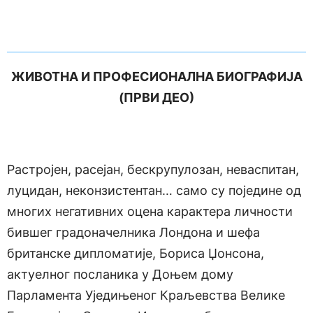
ЖИВОТНА И ПРОФЕСИОНАЛНА БИОГРАФИЈА
(ПРВИ ДЕО)
Растројен, расејан, бескрупулозан, неваспитан,
луцидан, неконзистентан… само су поједине од
многих негативних оцена карактера личности
бившег градоначелника Лондона и шефа
британске дипломатије, Бориса Џонсона,
актуелног посланика у Доњем дому
Парламента Уједињеног Краљевства Велике