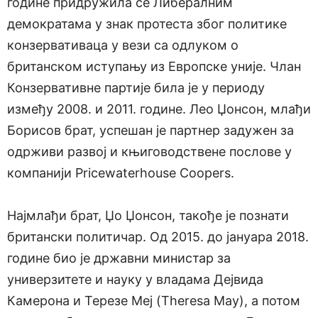
године придружила се Либералним
демократама у знак протеста због политике
конзервативаца у вези са одлуком о
британском иступању из Европске уније. Члан
Конзервативне партије била је у периоду
између 2008. и 2011. године. Лео Џонсон, млађи
Борисов брат, успешан је партнер задужен за
одрживи развој и књиговодствене послове у
компанији Pricewaterhouse Coopers.
Најмлађи брат, Џо Џонсон, такође је познати
британски политичар. Од 2015. до јануара 2018.
године био је државни министар за
универзитете и науку у владама Дејвида
Камерона и Терезе Меј (Theresa May), а потом