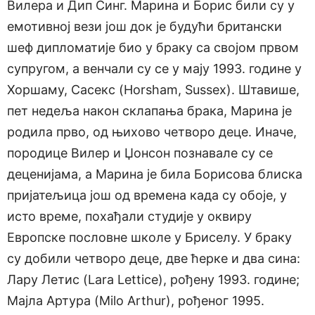
Вилера и Дип Синг. Марина и Борис били су у
емотивној вези још док је будући британски
шеф дипломатије био у браку са својом првом
супругом, а венчали су се у мају 1993. године у
Хоршаму, Сасекс (Horsham, Sussex). Штавише,
пет недеља након склапања брака, Марина је
родила прво, од њихово четворо деце. Иначе,
породице Вилер и Џонсон познавале су се
деценијама, а Марина је била Борисова блиска
пријатељица још од времена када су обоје, у
исто време, похађали студије у оквиру
Европске пословне школе у Бриселу. У браку
су добили четворо деце, две ћерке и два сина:
Лару Летис (Lara Lettice), рођену 1993. године;
Мајла Артура (Milo Arthur), рођеног 1995.