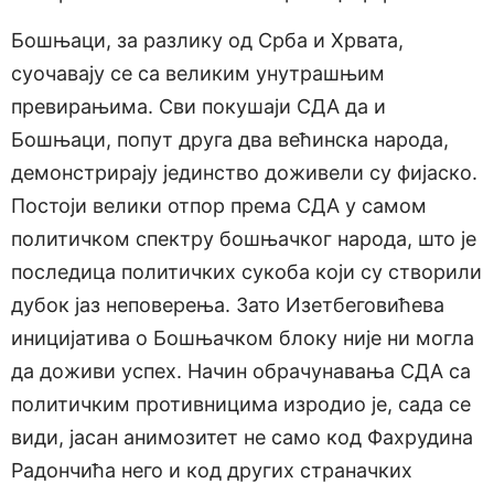
Бошњаци, за разлику од Срба и Хрвата,
суочавају се са великим унутрашњим
превирањима. Сви покушаји СДА да и
Бошњаци, попут друга два већинска народа,
демонстрирају јединство доживели су фијаско.
Постоји велики отпор према СДА у самом
политичком спектру бошњачког народа, што је
последица политичких сукоба који су створили
дубок јаз неповерења. Зато Изетбеговићева
иницијатива о Бошњачком блоку није ни могла
да доживи успех. Начин обрачунавања СДА са
политичким противницима изродио је, сада се
види, јасан анимозитет не само код Фахрудина
Радончића него и код других страначких