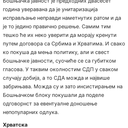
Бошњачка јавност је предходних двасесет
година уверавана да је унитаризација
исправљање неправди наметнутих ратом и да
је то једино правично решење. Самим тим
тешко ће их неко уверити да морају кренути
путем договора са Србима и Хрватима. И свако
ко покуша да мења политику, али и свест
бошњачке јавности, суочиће се са губитком
гласова. У таквим околностим СДП у сваком
случају добија, а то СДА можда и највише
забрињава. Можда су и зато инсистирањем на
Бошњачком блоку покушали да поделе
одговорнст за евентуалне доношење
непопуларних одлука.
Хрватска