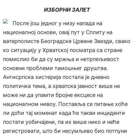
ИЗБОРНИ ЗАЛЕТ
После још једног у низу напада на
националној основи, овај пут у Сплиту на
ватерполисте Београдске Црвене Звезде, свако
ко ситуацију у Хрватској посматра са стране
помислио би да су мржња и нетрпељивост
основни проблеми тамошњег друштва.
Антисрпска хистерија постала је дневно
политичка тема, а хрватска јавност више не
може ни да упамти бројне ексцесе на
националном нивоу. Поставља се питање хоће
ли доћи тај моменат када ће такви инциденти
постати уобичајени, па их више нико и неће
регистровати, што би несумљиво био потпуни