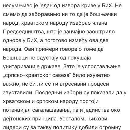
несумњиво је један од извора кризе у БиХ. Не
смемо да заборавимо ни то да је бошњачки
народ, хрватском народу изабрао члана
Председништва, што је занчајно заоштрило
односе у БиХ, а поготово између ова два
народа. Ови примери говоре о томе да
Бошњаци не одустају од покушаја
унитаризације државе. Зато је успостављање
„српско-хрватског савеза“ било изузетно
важно, не би ли се ти агресивни процеси
зауставили. Последњи избори су показали да у
хрватском и српском народу постоји
потенцијал сагалашавања, па и јединства око
дејтонских принципа. Уосталом, њихови
лидери су за такву политику добили огромну