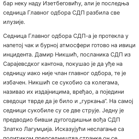
бар неку наду Изетбеговићу, али је последња
седница Главног одбора СДП разбила све
илузије.
Седница Главног одбора СДП-а је протекла у
напетој чак и бурној атмосфери готово на ивици
инцидента. Дамир Никшић, посланика СДП из
Сарајевсдког кантона, покушао је да уђе на
седницу иако није члан главног одбора, те је
избачен. Никшић се сукобио са колегама,
називао их издајницима, вређао, а поједини
сведоци тврде да је било и „гуркања“. На самој
седници сукобиле су се две струје. Једну је
предводио бивши дугогодишњи вођа СДП
Златко Лагумџија. Исказујући неслагање са
политиком председништва странке он се