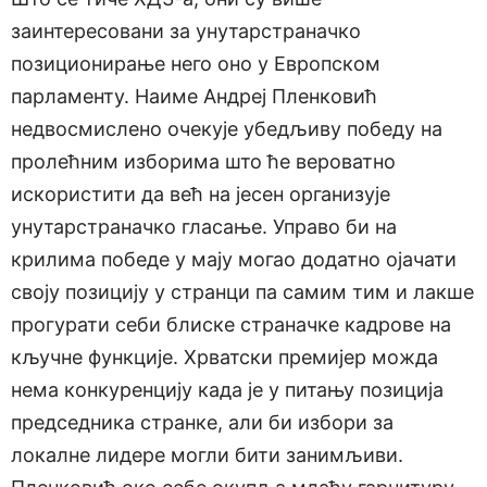
заинтересовани за унутарстраначко
позиционирање него оно у Европском
парламенту. Наиме Андреј Пленковић
недвосмислено очекује убедљиву победу на
пролећним изборима што ће вероватно
искористити да већ на јесен организује
унутарстраначко гласање. Управо би на
крилима победе у мају могао додатно ојачати
своју позицију у странци па самим тим и лакше
прогурати себи блиске страначке кадрове на
кључне функције. Хрватски премијер можда
нема конкуренцију када је у питању позиција
председника странке, али би избори за
локалне лидере могли бити занимљиви.