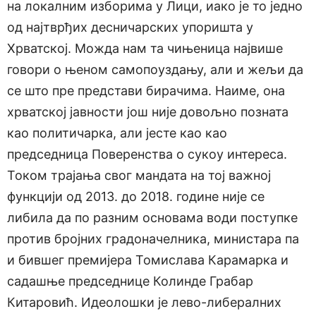
на локалним изборима у Лици, иако је то једно
од најтврђих десничарских упоришта у
Хрватској. Можда нам та чињеница највише
говори о њеном самопоуздању, али и жељи да
се што пре представи бирачима. Наиме, она
хрватској јавности још није довољно позната
као политичарка, али јесте као као
председница Поверенства о сукоу интереса.
Током трајања свог мандата на тој важној
функцији од 2013. до 2018. године није се
либила да по разним основама води поступке
против бројних градоначелника, министара па
и бившег премијера Томислава Карамарка и
садашње председнице Колинде Грабар
Китаровић. Идеолошки је лево-либералних