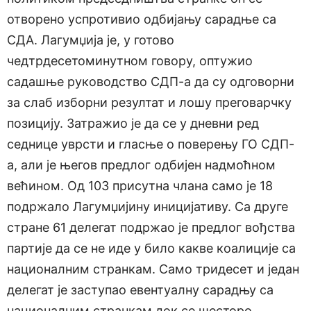
отворено успротивио одбијању сарадње са
СДА. Лагумџија је, у готово
чедтрдесетоминутном говору, оптужио
садашње руководство СДП-а да су одговорни
за слаб изборни резултат и лошу преговарчку
позицију. Затражио је да се у дневни ред
седнице уврсти и гласње о поверењу ГО СДП-
а, али је његов предлог одбијен надмоћном
већином. Од 103 присутна члана само је 18
подржало Лагумџијину иницијативу. Са друге
стране 61 делегат подржао је предлог вођства
партије да се не иде у било какве коалиције са
националним странкам. Само тридесет и један
делегат је заступао евентуалну сарадњу са
националним странкам док се шесторо