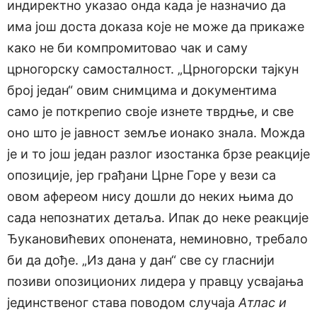
индиректно указао онда када је назначио да
има још доста доказа које не може да прикаже
како не би компромитовао чак и саму
црногорску самосталност. „Црногорски тајкун
број један“ овим снимцима и документима
само је поткрепио своје изнете тврдње, и све
оно што је јавност земље ионако знала. Можда
је и то још један разлог изостанка брзе реакције
опозиције, јер грађани Црне Горе у вези са
овом афереом нису дошли до неких њима до
сада непознатих детаља. Ипак до неке реакције
Ђукановићевих опонената, неминовно, требало
би да дође. „Из дана у дан“ све су гласнији
позиви опозиционих лидера у правцу усвајања
јединственог става поводом случаја
Атлас и