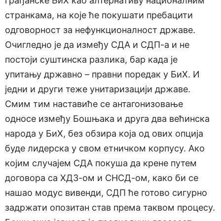
грађанске БиХ као алтернативу националним
странкама, на које ће покушати пребацити
одговорност за нефункционалност државе.
Очигледно је да између СДА и СДП-а и не
постоји суштинска разлика, бар када је
упитању државно – правни поредак у БиХ. И
једни и други теже унитаризацији државе.
Смим тим наставиће се антагонизовање
односе између Бошњака и друга два већинска
народа у БиХ, без обзира која од ових опција
буде лидерска у свом етничком корпусу. Ако
којим случајем СДА покуша да крене путем
договора са ХДЗ-ом и СНСД-ом, како би се
нашао модус вивенди, СДП ће готово сигурно
задржати опозитан став према таквом процесу.