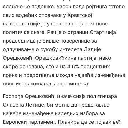
слабљење подршке. Узрок пада рејтинга готово
свих водећих странака у Хрватској
највероватније је узрокован појавом нове
политичке снаге. Реч је о странци Старт чија
председница је бивше поверенице за
одлучивање о сукобу интереса Далије
Орешковић. Орешковићкина партија, иако
скоро основана, стоји на 4,6% процентних
поена и представља можда највеће изненађење
овог истраживања јавног мњења.
Госпођа Орешковић, иначе снаја политичара
Славена Летице, би могла да представља
највеће изненађење наредних избора за
Европски парламент. Планира да се појави већ