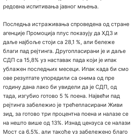
редовна испитивања јавног мњења.
Последња истраживања спроведена од стране
агенције Промоција плус показују да ХДЗ и
даље најбоље стоји са 28,1 %, али бележе
благи пад рејтинга. Другопласирани је и даље
СДП са 15,8% уз наставак пада који је ипак
ублажен последњих месеци. Ипак када би смо
ове резултате упоредили са онима од пре
годину дана лако би увидели да је СДП, од
тада, изгубио готово 5 % поена. Највећи пад
рејтинга забележио је трећепласирани Живи
зид, за готово три процентна поена и налазе се
на нешто више од 13%. Изнад цензуса се налази
Мост са 6,5%, али такође уз забележено благо