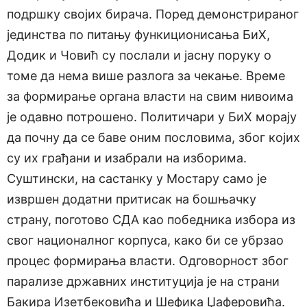
подршку својих бирача. Поред демонстрираног
јединства по питању функиционисања БиХ,
Додик и Човић су послали и јасну поруку о
томе да нема више разлога за чекање. Време
за формирање органа власти на свим нивоима
је одавно потрошено. Политичари у БиХ морају
да почну да се баве оним пословима, због којих
су их грађани и изабрали на изборима.
Суштински, на састанку у Мостару само је
извршен додатни притисак на бошњачку
страну, поготово СДА као победника избора из
свог националног корпуса, како би се убрзао
процес формирања власти. Одговорност због
парализе државних институција је на страни
Бакира Изетбековића и Шефика Џаферовића.