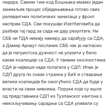
лидера. Самим тим код Бошњака имамо један
занимљив процес обједињавања готово свих
релевантних политичких чинилаца у фронт
наспрам СДА. Сви покушаји Изетбеговића да
разбије тај гард за сада не дају резултате. Ни
СББ ни ПДА немају намеру да сарађују са СДА,
а Дамир Арнаут посланик СББ чак је нагласио
да је патриотска дужност не улазити у било
какве коалиције са СДА. У таквим околностима
СДА је највише наде полагала у СДП. Ипак је
СДП друга по снази странка у БиХ и стварање
велике коалиције би омогућило СДА да буде у
власти на свим нивоима. Поруке које су ишле
од представника СДП из Тузланског кантона о
неискључивању сарадње са СДА уливали су