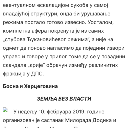
евентуалном ескалацијом сукоба у самој
владајућој структури, онда би урушавање
режима постало готово извесно. Уосталом,
комплетна афера покренута је из самих
„стубова Ђукановићевог режима“, а није на
одмет да поново нагласимо да поједини извори
управо и говоре у прилог томе да се у позадини
скандала „крије“ обрачун између различитих
фракција у ДПС.
Босна и Херцеговина
ЗЕМЉА БЕЗ ВЛАСТИ
У недељу 10. фебруара 2019. године
организован је састанак Милорада Додика и