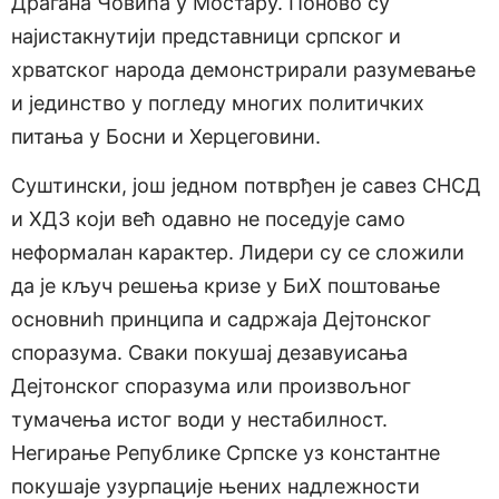
Драгана Човића у Мостару. Поново су
најистакнутији представници српског и
хрватског народа демонстрирали разумевање
и јединство у погледу многих политичких
питања у Босни и Херцеговини.
Суштински, још једном потврђен је савез СНСД
и ХДЗ који већ одавно не поседује само
неформалан карактер. Лидери су се сложили
да је кључ решења кризе у БиХ поштовање
основниh принципа и садржаja Дејтонског
споразума. Сваки покушај дезавуисања
Дејтонског споразума или произвољног
тумачења истог води у нестабилност.
Негирање Републике Српске уз константне
покушаје узурпације њених надлежности