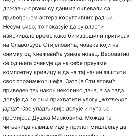
државни органи су данима оклевали са
привођењем актера коруптивних радњи.
Несумњиво, то показује да су власти
изискивале време како би извршили притисак
на Славољуба Стијеповића, човека који на
снимку од Кнежевића узима новац. Вероватно
се од њега очекује да на себе преузме
комплетну кривицу и да на тај начин заштити
свог страначког шефа. Зато је Стијеповић
приведен тек након неколико дана, а за сада
делује да ће он и прихватити улогу „
жртвеног
јарца“.
Све упадљивије делује и ћутање
премијера Душка Марковића. Можда та
чињеница највише иде у прилог мишљењу да
иза случаја
Кнежевић
стоје одређени