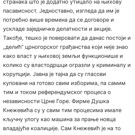
странака што је додатно утицало на њихову
пасависност. Једноставно, изгледа да им је
потребно више времена да се договоре и
ускладе заједничке делатности и акције.
Такође, тешко је поверовати да данас постоји и
„делић“ црногорског грађанства који није знао
како власт у њиховој земљи функционише и
колико су властодршци огразли у криминалу и
корупцији. Јавна је тајна да су гласови
куповани на готово свим изборима, па самим
тим и током референдумског процеса о
независности Црне Горе. Фирме Душка
Кнежевића су у свим тим процесима имале
кључну улогу као машина за прање новца
владајуће коалиције. Сам Кнежевић је на то