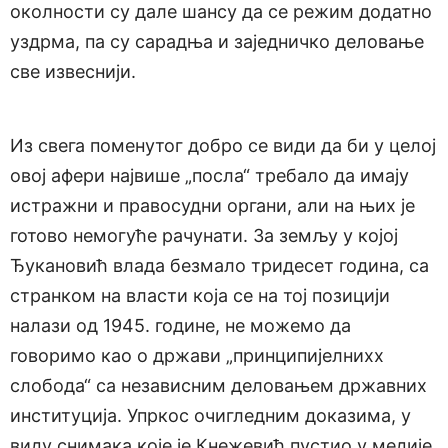
околности су дале шансу да се режим додатно
уздрма, па су сарадња и заједничко деловање
све извеснији.
Из свега поменутог добро се види да би у целој
овој афери највише „посла“ требало да имају
истражни и правосудни органи, али на њих је
готово немогуће рачунати. За земљу у којој
Ђукановић влада безмало тридесет година, са
странком на власти која се на тој позицији
налази од 1945. године, не можемо да
говоримо као о држави „принципијелнихх
слобода“ са независним деловањем државних
институција. Упркос очигледним доказима, у
виду снимака које је Кнежевић пустио у медије,