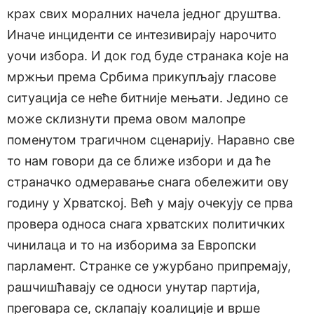
крах свих моралних начела једног друштва.
Иначе инциденти се интезивирају нарочито
уочи избора. И док год буде странака које на
мржњи према Србима прикупљају гласове
ситуација се неће битније мењати. Једино се
може склизнути према овом малопре
поменутом трагичном сценарију. Наравно све
то нам говори да се ближе избори и да ће
страначко одмеравање снага обележити ову
годину у Хрватској. Већ у мају очекују се прва
провера односа снага хрватских политичких
чинилаца и то на изборима за Европски
парламент. Странке се ужурбано припремају,
рашчишћавају се односи унутар партија,
преговара се, склапају коалиције и врше