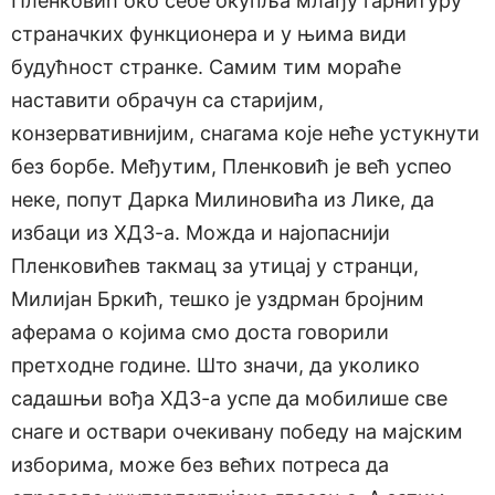
Пленковић око себе окупља млађу гарнитуру
страначких функционера и у њима види
будућност странке. Самим тим мораће
наставити обрачун са старијим,
конзервативнијим, снагама које неће устукнути
без борбе. Међутим, Пленковић је већ успео
неке, попут Дарка Милиновића из Лике, да
избаци из ХДЗ-а. Можда и најопаснији
Пленковићев такмац за утицај у странци,
Милијан Бркић, тешко је уздрман бројним
аферама о којима смо доста говорили
претходне године. Што значи, да уколико
садашњи вођа ХДЗ-а успе да мобилише све
снаге и оствари очекивану победу на мајским
изборима, може без већих потреса да