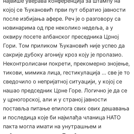
највише уверава конференција за штампу на
којој се Ђукановић први пут обратио јавности
после избијања афере. Реч је о разговору са
новинарима од пре неколико недеља, а у
оквиру посете албанског преседника Црној
Гори. Том приликом Ђукановић није успео да
сакрије дубоку агонију кроз коју је пролазио.
Неконтролисани покрети, прекомерно знојење,
тикови, мимика лица, гестикулација … све је то
сведочило о непријатној ситуацији, у којој се
нашао председник Црне Горе. Логично је да се
у црногорској, али и у страној јавности
поставља питање епилога свих ових дешавања
и последица које би најмлађа чланица НАТО
пакта могла имати на унутрашњем и