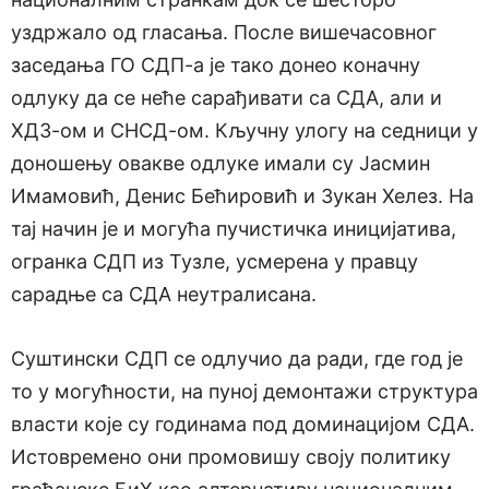
уздржало од гласања. После вишечасовног
заседања ГО СДП-а је тако донео коначну
одлуку да се неће сарађивати са СДА, али и
ХДЗ-ом и СНСД-ом. Кључну улогу на седници у
доношењу овакве одлуке имали су Јасмин
Имамовић, Денис Бећировић и Зукан Хелез. На
тај начин је и могућа пучистичка иницијатива,
огранка СДП из Тузле, усмерена у правцу
сарадње са СДА неутралисана.
Суштински СДП се одлучио да ради, где год је
то у могућности, на пуној демонтажи структура
власти које су годинама под доминацијом СДА.
Истовремено они промовишу своју политику