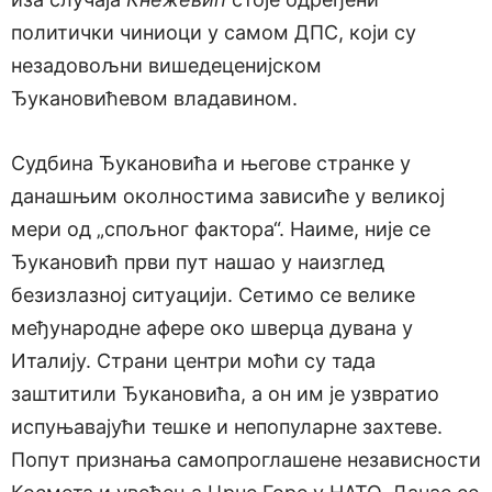
политички чиниоци у самом ДПС, који су
незадовољни вишедеценијском
Ђукановићевом владавином.
Судбина Ђукановића и његове странке у
данашњим околностима зависиће у великој
мери од „спољног фактора“. Наиме, није се
Ђукановић први пут нашао у наизглед
безизлазној ситуацији. Сетимо се велике
међународне афере око шверца дувана у
Италију. Страни центри моћи су тада
заштитили Ђукановића, а он им је узвратио
испуњавајући тешке и непопуларне захтеве.
Попут признања самопроглашене независности