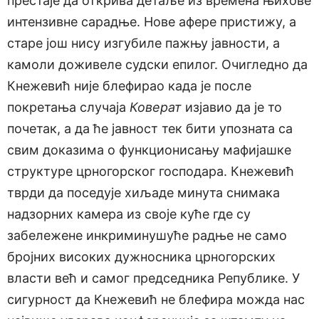
престаје да открива детаље из времена њихове
интензивне сарадње. Нове афере пристижу, а
старе још нису изгубиле пажњу јавности, а
камоли доживеле судски епилог. Очигледно да
Кнежевић није блефирао када је после
покретања случаја
Коверат
изјавио да је то
почетак, а да ће јавност тек бити упозната са
свим доказима о функционисању мафијашке
структуре црногорског господара. Кнежевић
тврди да поседује хиљаде минута снимака
надзорних камера из своје куће где су
забележене инкриминушуће радње не само
бројних високих дужносника црногорских
власти већ и самог председника Републике. У
сигурност да Кнежевић не блефира можда нас