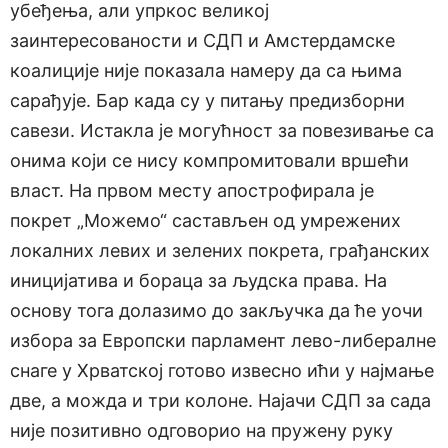
убеђења, али упркос великој
заинтересованости и СДП и Амстердамске
коалиције није показала намеру да са њима
сарађује. Бар када су у питању предизборни
савези. Истакла је могућност за повезивање са
онима који се нису компромитовали вршећи
власт. На првом месту апострофирала је
покрет „Можемо“ састављен од умрежених
локалних левих и зелених покрета, грађанских
иницијатива и бораца за људска права. На
основу тога долазимо до закључка да ће уочи
избора за Европски парламент лево-либералне
снаге у Хрватској готово извесно ићи у најмање
две, а можда и три колоне. Најачи СДП за сада
није позитивно одговорио на пружену руку