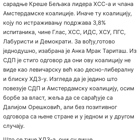
сарадње Креше Бељака лидера ХСС-а и члана
Амстердамске коалиције. Иначе ту коалицију,
коју по истраживању подржава 3,8%
испитаника, чине Глас, ХСС, ИДС, ХСУ, ПГС,
Лабуристи и Демократи. За вођу,готово
једнодушно, изабрана је Анка Мрак Тариташ. Из
СДП је стиго одговор да они ову коалицију не
виде као левичарску већ као десно-либералну
и блиску ХДЗ-у. Изгледа да је једино што
повезује СДП и Амстердамску коалицију, осим
борбе за власт, жеља да се сарађује са
Далијом Орешковић, али без позитивног
одговора са њене стране и у једном и у другом
случају.
Што се тиче ХДЗ-а, они су више