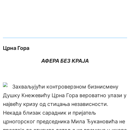
Црна Гора
АФЕРА БЕЗ КРАЈА
Захваљујући контроверзном бизнисмену
Душку Кнежевићу Црна Гора вероватно улази у
највећу кризу од стицања независности.
Некада близак сарадник и пријатељ
црногорског председника Мила Ђукановића не