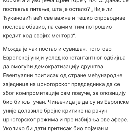
Космета и увођења Црне Горе у НАТО. Данас се
поставља питање, шта је остало? „Није ли
Ђукановић већ све важне и тешко спроводиве
послове обавио, па самим тим потрошио
кредит код својих ментора“.
Можда је чак постао и сувишан, поготово
Европској унији услед константантног одбијња
да омогући демократизацију друштва.
Евентуални притисак од стране међународне
заједнице на црногорског председника да се
због компромитације сам повуче, за опозицију
био би кљ учан. Чињеница је да су из Европске
уније долазиле бројне критике на рачун
црногорског режима и пре избијања ове афере.
Уколико би дати притисак био појачан и