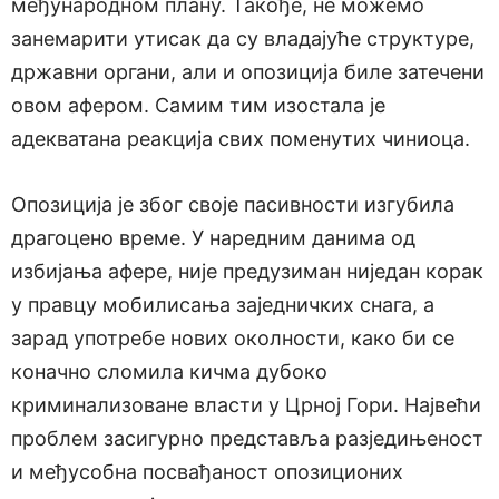
међународном плану. Такође, не можемо
занемарити утисак да су владајуће структуре,
државни органи, али и опозиција биле затечени
овом афером. Самим тим изостала је
адекватана реакција свих поменутих чиниоца.
Опозиција је због своје пасивности изгубила
драгоцено време. У наредним данима од
избијања афере, није предузиман ниједан корак
у правцу мобилисања заједничких снага, а
зарад употребе нових околности, како би се
коначно сломила кичма дубоко
криминализоване власти у Црној Гори. Највећи
проблем засигурно представља разједињеност
и међусобна посвађаност опозиционих