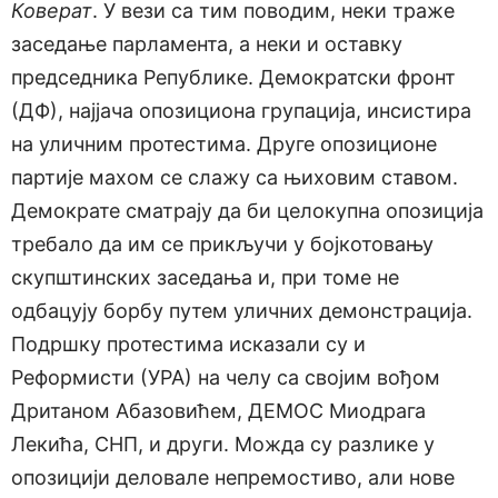
Коверат
. У вези са тим поводим, неки траже
заседање парламента, а неки и оставку
председника Републике. Демократски фронт
(ДФ), најјача опозициона групација, инсистира
на уличним протестима. Друге опозиционе
партије махом се слажу са њиховим ставом.
Демократе сматрају да би целокупна опозиција
требало да им се прикључи у бојкотовању
скупштинских заседања и, при томе не
одбацују борбу путем уличних демонстрација.
Подршку протестима исказали су и
Реформисти (УРА) на челу са својим вођом
Дританом Абазовићем, ДЕМОС Миодрага
Лекића, СНП, и други. Можда су разлике у
опозицији деловале непремостиво, али нове